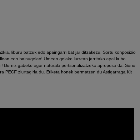
ia, liburu batzuk edo apaingarri bat jar ditzakezu. Sortu konposizio
illoan edo bainugelan! Umeen gelako lurrean jarritako apal kubo
 Berniz gabeko egur naturala pertsonalizatzeko aproposa da. Serie
ra PECF ziurtagiria du. Etiketa honek bermatzen du Astigarraga Kit