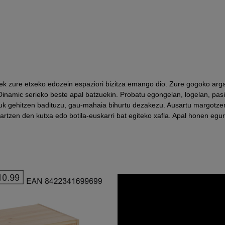
k zure etxeko edozein espaziori bizitza emango dio. Zure gogoko argazk
 Dinamic serieko beste apal batzuekin. Probatu egongelan, logelan, pas
k gehitzen badituzu, gau-mahaia bihurtu dezakezu. Ausartu margotzen!
rtzen den kutxa edo botila-euskarri bat egiteko xafla. Apal honen egur