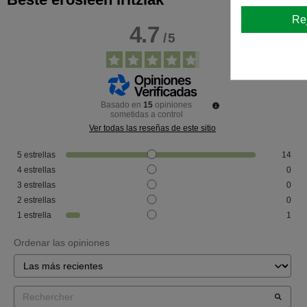
Re
4.7
/
5
Basado en
15
opiniones
sometidas a control
Ver todas las reseñas de este sitio
5
estrellas
14
4
estrellas
0
3
estrellas
0
2
estrellas
0
1
estrella
1
Ordenar las opiniones