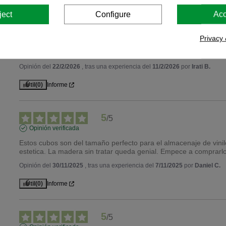
ject
Configure
Acc
5
/
5
Privacy 
Opinión verificada
Perfecto
Opinión del
22/2/2026
, tras una experiencia del
11/2/2026
por
Irati B.
Útil
(0)
Informe
5
/
5
Opinión verificada
Estos cubos son del tamaño perfecto para el almacenaje de vini
estetica. La madera sin tratar queda genial. Empece a comprarlo
Opinión del
30/11/2025
, tras una experiencia del
7/11/2025
por
Daniel C.
Útil
(0)
Informe
5
/
5