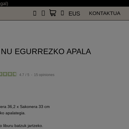
ugal)
EUS
KONTAKTUA
EUS
KONTAKTUA
INU EGURREZKO APALA
4.7
/
5
-
15
opiniones
alera 36,2 x Sakonera 33 cm
ako apalategia.
o liburu batzuk jartzeko.