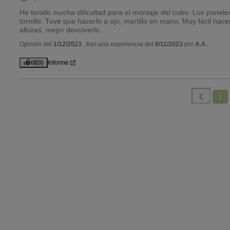
He tenido mucha dificultad para el montaje del cubo. Los paneles
tornillo. Tuve que hacerlo a ojo, martillo en mano. Muy fácil hace
alturas, mejor devolverlo.
Opinión del
1/12/2023
, tras una experiencia del
6/11/2023
por
A.A.
Útil
(0)
Informe
1