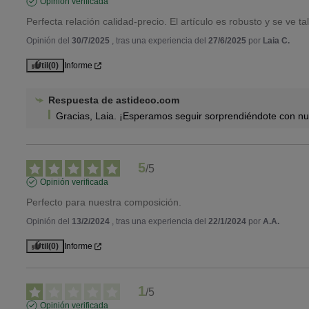
Opinión verificada
Perfecta relación calidad-precio. El artículo es robusto y se ve tal
Opinión del
30/7/2025
, tras una experiencia del
27/6/2025
por
Laia C.
Útil
(0)
Informe
Respuesta de
astideco.com
Gracias, Laia. ¡Esperamos seguir sorprendiéndote con nu
5
/
5
Opinión verificada
Perfecto para nuestra composición.
Opinión del
13/2/2024
, tras una experiencia del
22/1/2024
por
A.A.
Útil
(0)
Informe
1
/
5
Opinión verificada