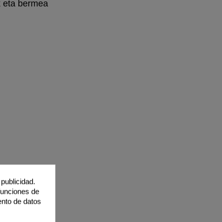
k eta bermea
publicidad.
 funciones de
ento de datos