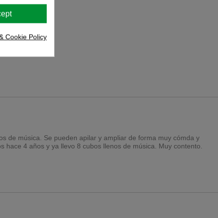
ept
& Cookie Policy
los de música. Se pueden apilar y ampliar de forma muy cómda y 
s hace 4 años y ya llevo 8 cubos llenos de música. Muy contento.