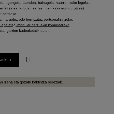
la, egongela, atondoa, bainugela, haurrentzako logela...
arriak (atea, kuboan sartzen den kaxa edo gurutzea)
t sortzeko.
a margotuz edo bernizatuz pertsonalizatzeko.
e apalategi modular batzuekin konbinatzeko
.
asangarrien kudeaketatik dator.
askira
 izena eta gozatu baldintza bereziak.