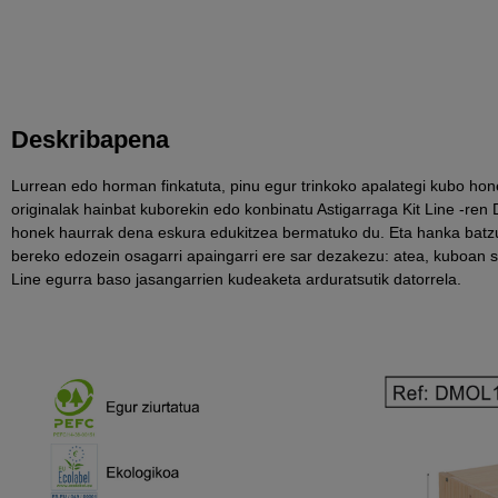
Deskribapena
Lurrean edo horman finkatuta, pinu egur trinkoko apalategi kubo hone
originalak hainbat kuborekin edo konbinatu Astigarraga Kit Line -ren
honek haurrak dena eskura edukitzea bermatuko du. Eta hanka batzu
bereko edozein osagarri apaingarri ere sar dezakezu: atea, kuboan sa
Line egurra baso jasangarrien kudeaketa arduratsutik datorrela.