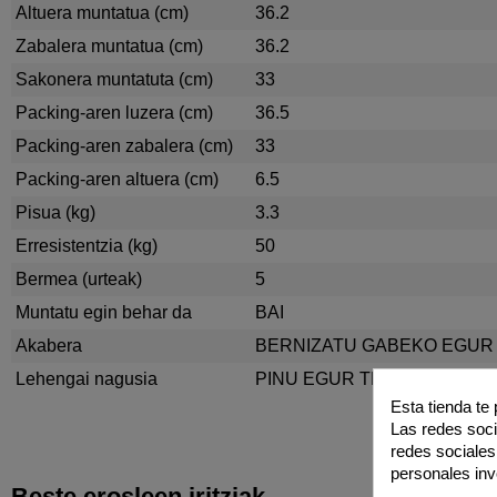
Altuera muntatua (cm)
36.2
Zabalera muntatua (cm)
36.2
Sakonera muntatuta (cm)
33
Packing-aren luzera (cm)
36.5
Packing-aren zabalera (cm)
33
Packing-aren altuera (cm)
6.5
Pisua (kg)
3.3
Erresistentzia (kg)
50
Bermea (urteak)
5
Muntatu egin behar da
BAI
Akabera
BERNIZATU GABEKO EGUR
Lehengai nagusia
PINU EGUR TRINKOA
Esta tienda te
Las redes socia
redes sociales
personales in
Beste erosleen iritziak