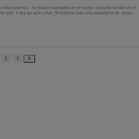
 más internos,  no traían marcados en el canto, el punto donde va el 
rlo mal. Y era un solo cubo. Si hubiera sido una estantería de varias 
2
3