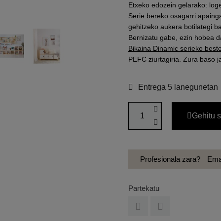
Etxeko edozein gelarako: loge
Serie bereko osagarri apaing
gehitzeko aukera botilategi ba
Bernizatu gabe, ezin hobea d
Bikaina Dinamic serieko best
PEFC ziurtagiria. Zura baso j
Entrega 5 lanegunetan
Gehitu s
Profesionala zara?
Eman
Partekatu