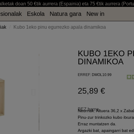
lketak doan 50 €tik aurrera (Espainia) eta 75 €tik aurrera (Port
sionalak
Eskola
Natura gara
New in
sionalak
Eskola
Natura gara
New in
iak
Kubo 1eko pinu egurrezko apala dinamikoa
KUBO 1EKO P
DINAMIKOA
ERREF
DMOL10.99
25,89 €
BEZ barne
Neurriak: Altuera 36,2 x Zab
Pinu-zur trinkozko kubo itxur
Erraz muntatzen da.
Argazki bat, apaingarri bat ed