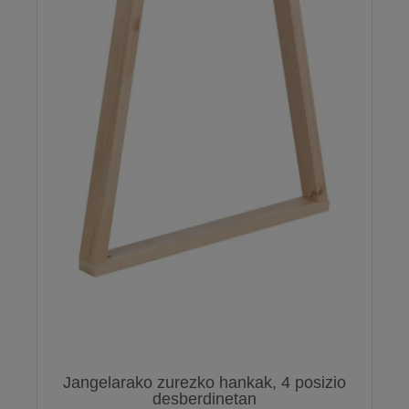
Jangelarako zurezko hankak, 4 posizio
desberdinetan