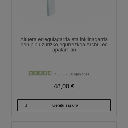
Altuera erregulagarria eta inklinagarria
den pinu zurizko egurrezkoa Archi Tec
apalarekin
4.6
/
5
-
10
opiniones
48,00 €
Gehitu saskira