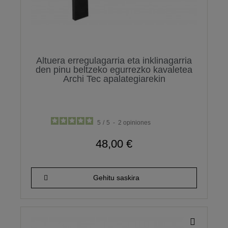
Altuera erregulagarria eta inklinagarria
den pinu beltzeko egurrezko kavaletea
Archi Tec apalategiarekin
5
/
5
-
2
opiniones
48,00 €
Gehitu saskira