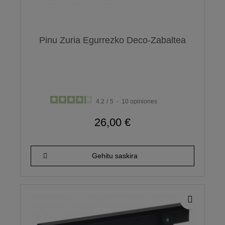
Pinu Zuria Egurrezko Deco-Zabaltea
4.2
/
5
-
10
opiniones
26,00 €
Gehitu saskira