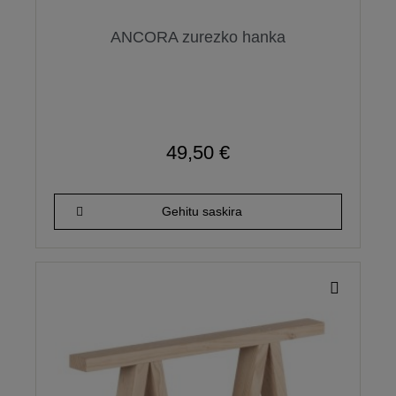
ANCORA zurezko hanka
49,50 €
Gehitu saskira