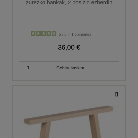
zurezko hankak, 2 posizio ezberdin
5
/
5
-
1
opiniones
36,00 €
Gehitu saskira