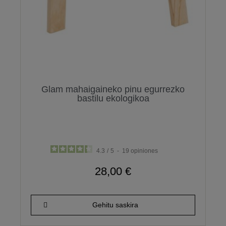
Glam mahaigaineko pinu egurrezko
bastilu ekologikoa
4.3
/
5
-
19
opiniones
28,00 €
Gehitu saskira