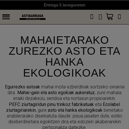
Bidalketak doan 50 €tik aurrera (Espainia) eta 75 €tik aurrera (Portug
MAHAIETARAKO
ZUREZKO ASTO ETA
HANKA
EKOLOGIKOAK
Egurrezko astoak
mahai mota ezberdinak sortzeko oinarria
dira.
Mahai-gain eta asto egokiak aukeratuz
, zure mahaia
eraiki dezakezu, sendoa eta nortasun propioarekin.
PEFC ziurtagiridun pinu trinkoz fabrikatuak
eta
Ecolabel
ziurtagiriarekin
, gure
asto eta hanka ekologikoak
benetako
erabilerarako diseinatuta daude: pisua jasaten dute, estilo
desberdinetara egokitzen dira eta edozein akaberarekin
pertsonaliza daitezke.