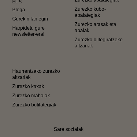
EUS
Zurezko kubo-
Bloga
apalategiak
Gurekin lan egin
Zurezko arasak eta
Harpidetu gure
apalak
newsletter-era!
Zurezko biltegiratzeko
altzariak
Haurrentzako zurezko
altzariak
Zurezko kaxak
Zurezko mahaiak
Zurezko botilategiak
Sare sozialak