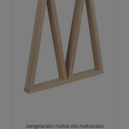
Jangelarako mahai eta mahairako