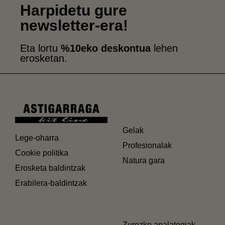
Harpidetu gure
newsletter-era!
Eta lortu
%10eko deskontua
lehen
erosketan.
Gelak
Lege-oharra
Profesionalak
Cookie politika
Natura gara
Erosketa baldintzak
Erabilera-baldintzak
Zurezko apalategiak