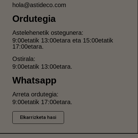
hola@astideco.com
Ordutegia
Astelehenetik ostegunera:
9:00etatik 13:00etara eta 15:00etatik
17:00etara.
Ostirala:
9:00etatik 13:00etara.
Whatsapp
Arreta ordutegia:
9:00etatik 17:00etara.
Elkarrizketa hasi