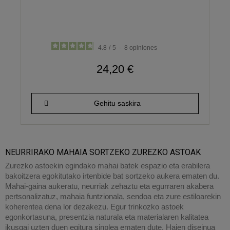
4.8
/
5
-
8
opiniones
24,20 €
Gehitu saskira
NEURRIRAKO MAHAIA SORTZEKO ZUREZKO ASTOAK
Zurezko astoekin egindako mahai batek espazio eta erabilera
bakoitzera egokitutako irtenbide bat sortzeko aukera ematen du.
Mahai-gaina aukeratu, neurriak zehaztu eta egurraren akabera
pertsonalizatuz, mahaia funtzionala, sendoa eta zure estiloarekin
koherentea dena lor dezakezu. Egur trinkozko astoek
egonkortasuna, presentzia naturala eta materialaren kalitatea
ikusgai uzten duen egitura sinplea ematen dute. Haien diseinua