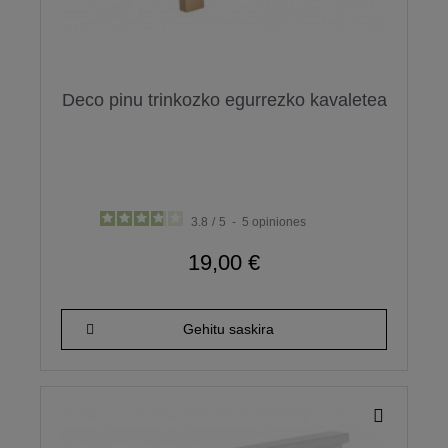
Deco pinu trinkozko egurrezko kavaletea
3.8
/
5
-
5
opiniones
19,00 €
Gehitu saskira