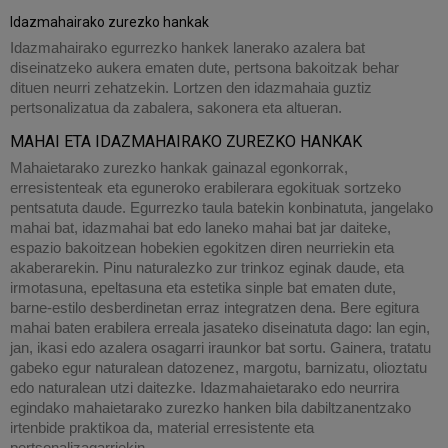
Idazmahairako zurezko hankak
Idazmahairako egurrezko hankek lanerako azalera bat
diseinatzeko aukera ematen dute, pertsona bakoitzak behar
dituen neurri zehatzekin. Lortzen den idazmahaia guztiz
pertsonalizatua da zabalera, sakonera eta altueran.
MAHAI ETA IDAZMAHAIRAKO ZUREZKO HANKAK
Mahaietarako zurezko hankak gainazal egonkorrak,
erresistenteak eta eguneroko erabilerara egokituak sortzeko
pentsatuta daude. Egurrezko taula batekin konbinatuta, jangelako
mahai bat, idazmahai bat edo laneko mahai bat jar daiteke,
espazio bakoitzean hobekien egokitzen diren neurriekin eta
akaberarekin. Pinu naturalezko zur trinkoz eginak daude, eta
irmotasuna, epeltasuna eta estetika sinple bat ematen dute,
barne-estilo desberdinetan erraz integratzen dena. Bere egitura
mahai baten erabilera erreala jasateko diseinatuta dago: lan egin,
jan, ikasi edo azalera osagarri iraunkor bat sortu. Gainera, tratatu
gabeko egur naturalean datozenez, margotu, barnizatu, olioztatu
edo naturalean utzi daitezke. Idazmahaietarako edo neurrira
egindako mahaietarako zurezko hanken bila dabiltzanentzako
irtenbide praktikoa da, material erresistente eta
pertsonalizagarriekin..