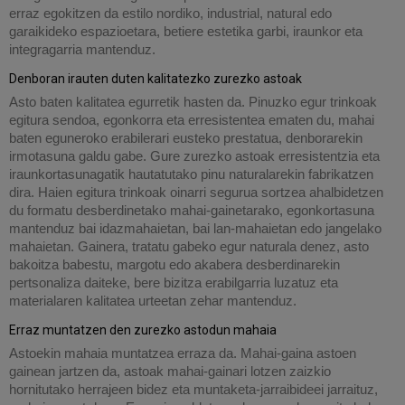
erraz egokitzen da estilo nordiko, industrial, natural edo
garaikideko espazioetara, betiere estetika garbi, iraunkor eta
integragarria mantenduz.
Denboran irauten duten kalitatezko zurezko astoak
Asto baten kalitatea egurretik hasten da. Pinuzko egur trinkoak
egitura sendoa, egonkorra eta erresistentea ematen du, mahai
baten eguneroko erabilerari eusteko prestatua, denborarekin
irmotasuna galdu gabe. Gure zurezko astoak erresistentzia eta
iraunkortasunagatik hautatutako pinu naturalarekin fabrikatzen
dira. Haien egitura trinkoak oinarri segurua sortzea ahalbidetzen
du formatu desberdinetako mahai-gainetarako, egonkortasuna
mantenduz bai idazmahaietan, bai lan-mahaietan edo jangelako
mahaietan. Gainera, tratatu gabeko egur naturala denez, asto
bakoitza babestu, margotu edo akabera desberdinarekin
pertsonaliza daiteke, bere bizitza erabilgarria luzatuz eta
materialaren kalitatea urteetan zehar mantenduz.
Erraz muntatzen den zurezko astodun mahaia
Astoekin mahaia muntatzea erraza da. Mahai-gaina astoen
gainean jartzen da, astoak mahai-gainari lotzen zaizkio
hornitutako herrajeen bidez eta muntaketa-jarraibideei jarraituz,