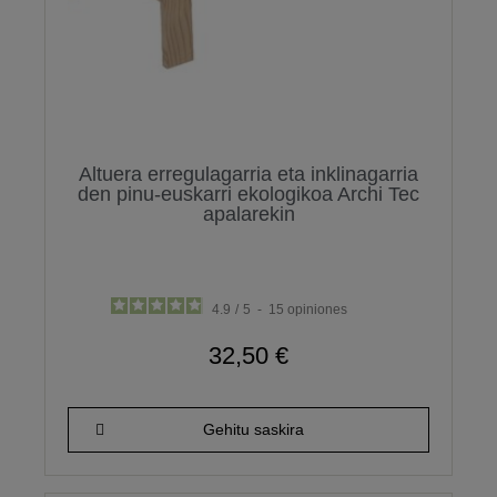
Altuera erregulagarria eta inklinagarria
den pinu-euskarri ekologikoa Archi Tec
apalarekin
4.9
/
5
-
15
opiniones
32,50 €
Gehitu saskira