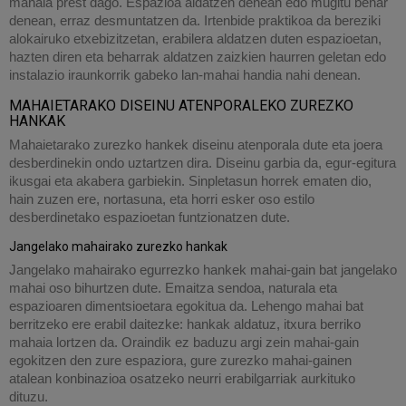
mahaia prest dago. Espazioa aldatzen denean edo mugitu behar
denean, erraz desmuntatzen da. Irtenbide praktikoa da bereziki
alokairuko etxebizitzetan, erabilera aldatzen duten espazioetan,
hazten diren eta beharrak aldatzen zaizkien haurren geletan edo
instalazio iraunkorrik gabeko lan-mahai handia nahi denean.
MAHAIETARAKO DISEINU ATENPORALEKO ZUREZKO
HANKAK
Mahaietarako zurezko hankek diseinu atenporala dute eta joera
desberdinekin ondo uztartzen dira. Diseinu garbia da, egur-egitura
ikusgai eta akabera garbiekin. Sinpletasun horrek ematen dio,
hain zuzen ere, nortasuna, eta horri esker oso estilo
desberdinetako espazioetan funtzionatzen dute.
Jangelako mahairako zurezko hankak
Jangelako mahairako egurrezko hankek mahai-gain bat jangelako
mahai oso bihurtzen dute. Emaitza sendoa, naturala eta
espazioaren dimentsioetara egokitua da. Lehengo mahai bat
berritzeko ere erabil daitezke: hankak aldatuz, itxura berriko
mahaia lortzen da. Oraindik ez baduzu argi zein mahai-gain
egokitzen den zure espaziora, gure zurezko mahai-gainen
atalean konbinazioa osatzeko neurri erabilgarriak aurkituko
dituzu.