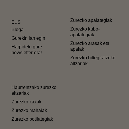
Zurezko apalategiak
EUS
Zurezko kubo-
Bloga
apalategiak
Gurekin lan egin
Zurezko arasak eta
Harpidetu gure
apalak
newsletter-era!
Zurezko biltegiratzeko
altzariak
Haurrentzako zurezko
altzariak
Zurezko kaxak
Zurezko mahaiak
Zurezko botilategiak