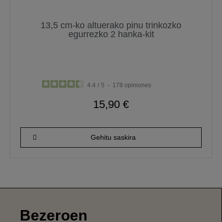
13,5 cm-ko altuerako pinu trinkozko
egurrezko 2 hanka-kit
4.4
/
5
-
178
opiniones
15,90 €
Gehitu saskira
Bezeroen