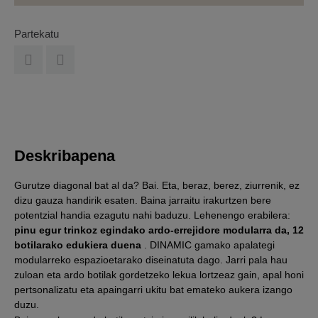
Partekatu
Deskribapena
Gurutze diagonal bat al da? Bai. Eta, beraz, berez, ziurrenik, ez
dizu gauza handirik esaten. Baina jarraitu irakurtzen bere
potentzial handia ezagutu nahi baduzu. Lehenengo erabilera:
pinu egur trinkoz egindako ardo-errejidore modularra da, 12
botilarako edukiera duena
. DINAMIC gamako apalategi
modularreko espazioetarako diseinatuta dago. Jarri pala hau
zuloan eta ardo botilak gordetzeko lekua lortzeaz gain, apal honi
pertsonalizatu eta apaingarri ukitu bat emateko aukera izango
duzu.