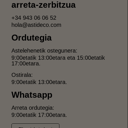
arreta-zerbitzua
+34 943 06 06 52
hola@astideco.com
Ordutegia
Astelehenetik ostegunera:
9:00etatik 13:00etara eta 15:00etatik
17:00etara.
Ostirala:
9:00etatik 13:00etara.
Whatsapp
Arreta ordutegia:
9:00etatik 17:00etara.