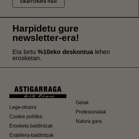
Elkarrizketa hasi
Harpidetu gure
newsletter-era!
Eta lortu
%10eko deskontua
lehen
erosketan.
Gelak
Lege-oharra
Profesionalak
Cookie politika
Natura gara
Erosketa baldintzak
Erabilera-baldintzak