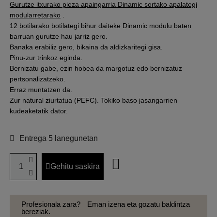
Gurutze itxurako pieza apaingarria Dinamic sortako apalategi
modularretarako
.
12 botilarako botilategi bihur daiteke Dinamic modulu baten
barruan gurutze hau jarriz gero.
Banaka erabiliz gero, bikaina da aldizkaritegi gisa.
Pinu-zur trinkoz eginda.
Bernizatu gabe, ezin hobea da margotuz edo bernizatuz
pertsonalizatzeko.
Erraz muntatzen da.
Zur natural ziurtatua (PEFC). Tokiko baso jasangarrien
kudeaketatik dator.
Entrega 5 lanegunetan
Gehitu saskira
Profesionala zara?
Eman izena eta gozatu baldintza
bereziak.