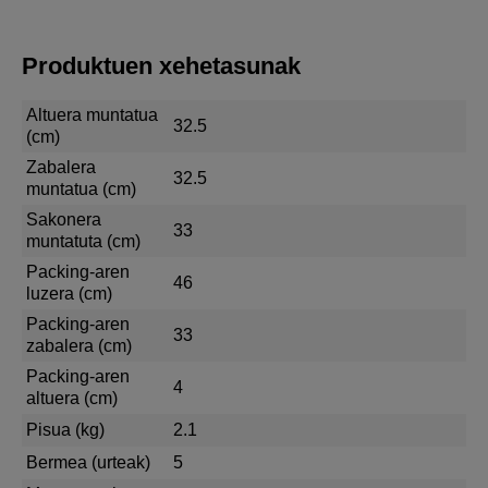
Produktuen xehetasunak
Altuera muntatua
32.5
(cm)
Zabalera
32.5
muntatua (cm)
Sakonera
33
muntatuta (cm)
Packing-aren
46
luzera (cm)
Packing-aren
33
zabalera (cm)
Packing-aren
4
altuera (cm)
Pisua (kg)
2.1
Bermea (urteak)
5