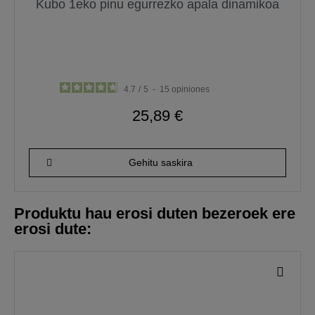
Kubo 1eko pinu egurrezko apala dinamikoa
4.7
/
5
-
15
opiniones
25,89 €
Gehitu saskira
Produktu hau erosi duten bezeroek ere
erosi dute: