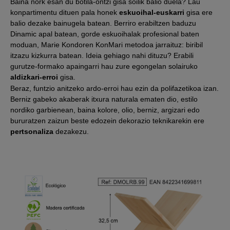
Baina nork esan du botila-ontzi gisa soilik balio duela? Lau
konpartimentu dituen pala honek
eskuoihal-euskarri
gisa ere
balio dezake bainugela batean. Berriro erabiltzen baduzu
Dinamic apal batean, gorde eskuoihalak profesional baten
moduan, Marie Kondoren KonMari metodoa jarraituz: biribil
itzazu kizkurra batean. Ideia gehiago nahi dituzu? Erabili
gurutze-formako apaingarri hau zure egongelan solairuko
aldizkari-erroi
gisa.
Beraz, funtzio anitzeko ardo-erroi hau ezin da polifazetikoa izan.
Berniz gabeko akaberak itxura naturala ematen dio, estilo
nordiko garbienean, baina kolore, olio, berniz, argizari edo
bururatzen zaizun beste edozein dekorazio teknikarekin ere
pertsonaliza
dezakezu.