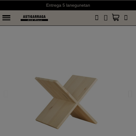
Entrega 5 lanegunetan