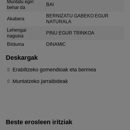
Muntatu egin
BAI
behar da
BERNIZATU GABEKO EGUR
Akabera
NATURALA
Lehengai
PINU EGUR TRINKOA
nagusia
Bilduma
DINAMIC
Deskargak
Erabiltzeko gomendioak eta bermea
Muntatzeko jarraibideak
Beste erosleen iritziak