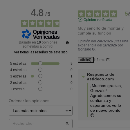
4.8
5
/
5
/
Opinión verificada
Muy sencillo de montar y 
cumple su funcion
Opinión del
24/7/2026
, tras una
Basado en
10
opiniones
experiencia del
1/7/2026
por
sometidas a control
Gonzalo G.
Ver todas las reseñas de este sitio
Útil
(0)
Informe
5
estrellas
9
4
estrellas
0
Respuesta de
3
estrellas
1
astideco.com
2
estrellas
0
¡Muchas gracias, 
1
estrella
0
Gonzalo! 
Agradecemos su 
confianza y 
Ordenar las opiniones
esperamos verle 
de nuevo pronto. 
😊