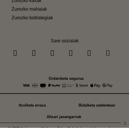
Zurezko kaxak
Zurezko mahaiak
Zurezko botilategiak
Sare sozialak
Ordainketa segurua
Itzulketa erraza
Bidalketa astebetean
Altzari jasangarriak
© 2026 Astigarraga Kit Line , S.L. - Eskubide guztiak erreserbatuta