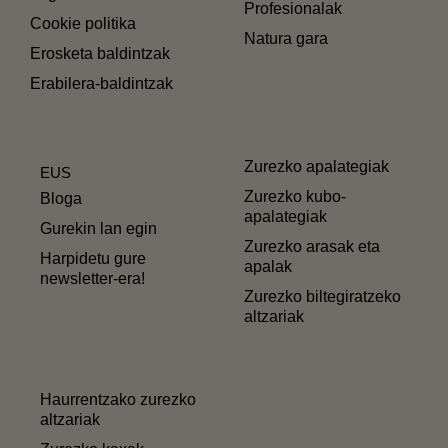
Profesionalak
Cookie politika
Natura gara
Erosketa baldintzak
Erabilera-baldintzak
Zurezko apalategiak
EUS
Zurezko kubo-
Bloga
apalategiak
Gurekin lan egin
Zurezko arasak eta
Harpidetu gure
apalak
newsletter-era!
Zurezko biltegiratzeko
altzariak
Haurrentzako zurezko
altzariak