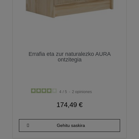
Errafia eta zur naturalezko AURA
ontzitegia
4
/
5
-
2
opiniones
174,49 €
Gehitu saskira