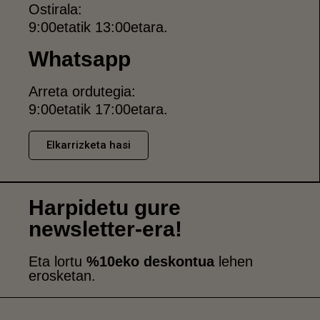
Ostirala:
9:00etatik 13:00etara.
Whatsapp
Arreta ordutegia:
9:00etatik 17:00etara.
Elkarrizketa hasi
Harpidetu gure
newsletter-era!
Eta lortu
%10eko deskontua
lehen
erosketan.