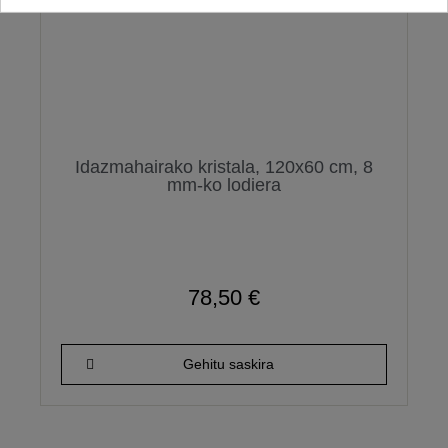
Idazmahairako kristala, 120x60 cm, 8
mm-ko lodiera
78,50 €
Gehitu saskira