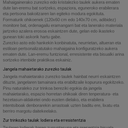
Mahaigainerako zurezko edo kristalezko taulek aukera ematen
dute lan-eremu bat sortzeko, espaziora, eguneroko erabilerara
eta pertsona bakoitzaren lan egiteko modura egokituta.
Formaturik ohikoenek (120x60 cm edo 140x70 cm, adibidez)
monitore bat, ordenagailu eramangarri bat eta lanerako materiala
jartzeko azalera erosoa eskaintzen dute, gelan edo ikasteko
gunean toki askorik hartu gabe.
Zurezko asto edo hankekin konbinatuta, neurrietan, altueran eta
estiloan pertsonalizatutako mahaigaina konfiguratzeko aukera
ematen dute. Lan-eremu funtzional, erresistente eta bisualki arina
sortzeko irtenbide praktikoa eskainiz.
Jangela mahaietarako zurezko taulak
Jangela mahaietarako zurezko taulek hainbat neurri eskaintzen
dituzte, jangelaren tamainara eta erabiltzaile kopurura egokitzeko.
Pinu naturaleko zur trinkoa bereziki egokia da jangela
mahaietarako, espazio horretan ohikoak diren tenperatura- eta
hezetasun-aldaketei ondo eusten dielako, eta erabilera
intentsiboak denborarekin arrastoak uzten baditu ere, lixatu eta
berriro margotu daitekeelako.
Zur trinkozko taulak: lodiera eta erresistentzia
Taularen lodierak haren zurruntasuna eta presentzia bisuala