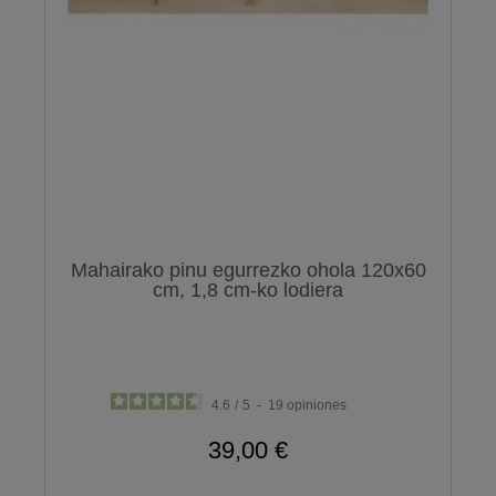
Mahairako pinu egurrezko ohola 120x60
cm, 1,8 cm-ko lodiera
4.6
/
5
-
19
opiniones
39,00 €