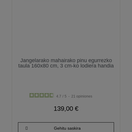
Jangelarako mahairako pinu egurrezko
taula 160x80 cm, 3 cm-ko lodiera handia
4.7
/
5
-
21
opiniones
139,00 €
Gehitu saskira