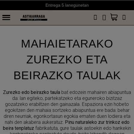
Entrega 5 lanegunetan
MAHAIETARAKO
ZUREZKO ETA
BEIRAZKO TAULAK
Zurezko edo beirazko taula
bat edozein mahairen abiapuntua
da: lan egiteko, partekatzeko eta eguneroko bizitzaz
gozatzeko erabiltzen den gainazala. Espaziora ezin hobeto
egokitzen den mahaia sortzeko abiapuntua ere bada: behar
diren neurriak, egonkortasun egokia ematen duen lodiera eta
nahi den akabera aukeratuz.
Pinu naturaleko zur trinkoz edo
beira tenplatuz
fabrikatuta, gure taulak astoekin edo hankekin