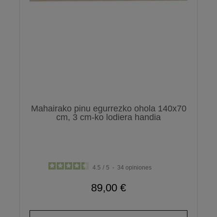
Mahairako pinu egurrezko ohola 140x70
cm, 3 cm-ko lodiera handia
4.5
/
5
-
34
opiniones
89,00 €