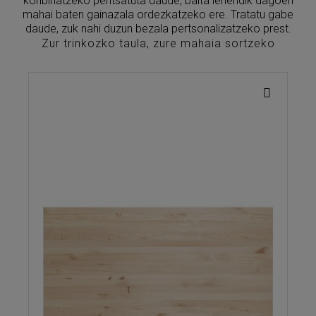
konbinatzeko pentsatuta daude, baita lehendik dagoen
mahai baten gainazala ordezkatzeko ere. Tratatu gabe
daude, zuk nahi duzun bezala pertsonalizatzeko prest.
Zur trinkozko taula, zure mahaia sortzeko