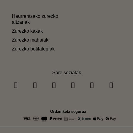
Haurrentzako zurezko
altzariak
Zurezko kaxak
Zurezko mahaiak
Zurezko botilategiak
Sare sozialak
Ordainketa segurua