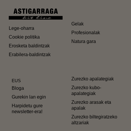
Gelak
Lege-oharra
Profesionalak
Cookie politika
Natura gara
Erosketa baldintzak
Erabilera-baldintzak
Zurezko apalategiak
EUS
Zurezko kubo-
Bloga
apalategiak
Gurekin lan egin
Zurezko arasak eta
Harpidetu gure
apalak
newsletter-era!
Zurezko biltegiratzeko
altzariak