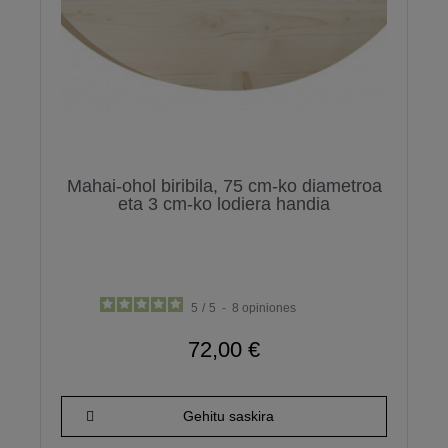
Mahai-ohol biribila, 75 cm-ko diametroa
eta 3 cm-ko lodiera handia
5
/
5
-
8
opiniones
72,00 €
Gehitu saskira