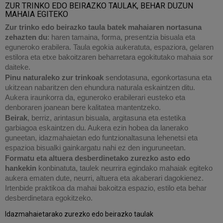
ZUR TRINKO EDO BEIRAZKO TAULAK, BEHAR DUZUN
MAHAIA EGITEKO
Zur trinko edo beirazko taula batek mahaiaren nortasuna
zehazten du
: haren tamaina, forma, presentzia bisuala eta
eguneroko erabilera. Taula egokia aukeratuta, espaziora, gelaren
estilora eta etxe bakoitzaren beharretara egokitutako mahaia sor
daiteke.
Pinu naturaleko zur trinkoak
sendotasuna, egonkortasuna eta
ukitzean nabaritzen den ehundura naturala eskaintzen ditu.
Aukera iraunkorra da, eguneroko erabilerari eusteko eta
denboraren joanean bere kalitatea mantentzeko.
Beirak
, berriz, arintasun bisuala, argitasuna eta estetika
garbiagoa eskaintzen du. Aukera ezin hobea da lanerako
guneetan, idazmahaietan edo funtzionaltasuna lehenetsi eta
espazioa bisualki gainkargatu nahi ez den inguruneetan.
Formatu eta altuera desberdinetako zurezko asto edo
hankekin
konbinatuta, taulek neurrira egindako mahaiak egiteko
aukera ematen dute, neurri, altuera eta akaberari dagokienez.
Irtenbide praktikoa da mahai bakoitza espazio, estilo eta behar
desberdinetara egokitzeko.
Idazmahaietarako zurezko edo beirazko taulak