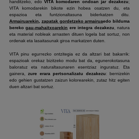
handitzeko, edo
VITA komodaren ondoan jar dezakezu
;
VITA komodarekin bikote ezin hobea osatzen du, eta
espazioa eta funtzionaltasuna biderkatzen ditu.
Armairuarekin
,
zapatak gordetzeko armairua
edo bilduma
bereko
gau-mahaitxoarekin
ere integra dezakezu
, natura
eta material nobleak arnasten dituen logela bat sortuz, non
ordenak eta lasaitasunak giroa markatzen duten.
VITA pinu egurrezko ontzitegia ez da altzari bat bakarrik:
espazioak orekaz bizitzeko modu bat da, egunerokotasuna
baloratuz eta naturaltasunaren esentziaz inguratuz. Eta
gainera,
zure erara pertsonalizatu dezakezu
: bernizekin
edo gehien gustatzen zaizun kolorearekin, zutaz hitz egiten
duen altzari bat sortuz.