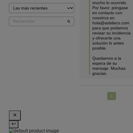
mucho lo ocurrido. 
Por favor, póngase 
en contacto con 
nosotros en 
hola@astideco.com  
para que podamos 
revisar su incidencia 
y ofrecerle una 
solución lo antes 
posible.

Quedamos a la 
espera de su 
mensaje. Muchas 
gracias.
1