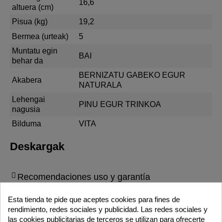
16,6
altuera (cm)
Pisua (kg)
19,2
Bermea (urteak)
5
Muntatu egin
BAI
behar da
BERNIZATU GABEKO EGUR
Akabera
NATURALA
Lehengai
PINU EGUR TRINKOA
nagusia
Bilduma
VITA
Deskargak
Recomendaciones uso y garantía
Instrucciones de montaje
Esta tienda te pide que aceptes cookies para fines de
rendimiento, redes sociales y publicidad. Las redes sociales y
las cookies publicitarias de terceros se utilizan para ofrecerte