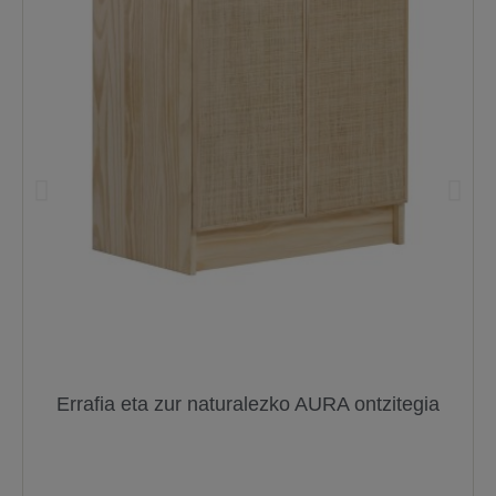
Errafia eta zur naturalezko AURA ontzitegia