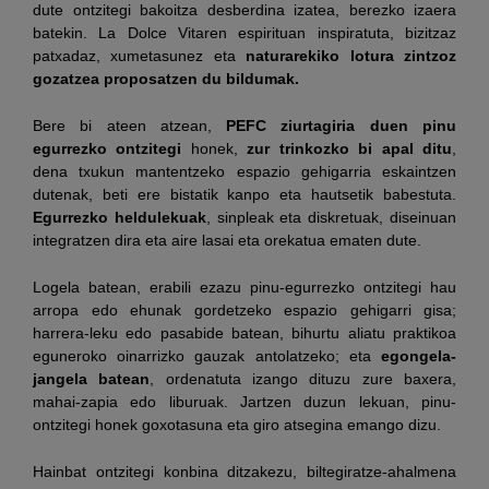
dute ontzitegi bakoitza desberdina izatea, berezko izaera
batekin. La Dolce Vitaren espirituan inspiratuta, bizitzaz
patxadaz, xumetasunez eta
naturarekiko lotura zintzoz
gozatzea proposatzen du bildumak.
Bere bi ateen atzean,
PEFC ziurtagiria duen pinu
egurrezko ontzitegi
honek,
zur trinkozko bi apal ditu
,
dena txukun mantentzeko espazio gehigarria eskaintzen
dutenak, beti ere bistatik kanpo eta hautsetik babestuta.
Egurrezko heldulekuak
, sinpleak eta diskretuak, diseinuan
integratzen dira eta aire lasai eta orekatua ematen dute.
Logela batean, erabili ezazu pinu-egurrezko ontzitegi hau
arropa edo ehunak gordetzeko espazio gehigarri gisa;
harrera-leku edo pasabide batean, bihurtu aliatu praktikoa
eguneroko oinarrizko gauzak antolatzeko; eta
egongela-
jangela batean
, ordenatuta izango dituzu zure baxera,
mahai-zapia edo liburuak. Jartzen duzun lekuan, pinu-
ontzitegi honek goxotasuna eta giro atsegina emango dizu.
Hainbat ontzitegi konbina ditzakezu, biltegiratze-ahalmena