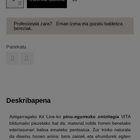
Profesionala zara?
Eman izena eta gozatu baldintza
bereziak.
Partekatu
Deskribapena
Astigarragako Kit Line-ko
pinu-egurrezko ontzitegia
VITA
bildumako piezetako bat da, material noble honen benetako
edertasunari balioa emateko pentsatua. Zur trinko naturala
da diseinu honen arima: bere zainek eta ehundurek egiten