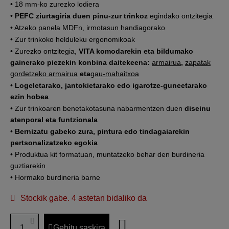
• 18 mm-ko zurezko lodiera
•
PEFC ziurtagiria duen pinu-zur trinkoz
egindako ontzitegia
• Atzeko panela MDFn, irmotasun handiagorako
• Zur trinkoko helduleku ergonomikoak
• Zurezko ontzitegia,
VITA komodarekin eta bildumako
gainerako piezekin konbina daitekeena:
armairua
,
zapatak
gordetzeko armairua
eta
gau-mahaitxoa
•
Logeletarako, jantokietarako edo igarotze-guneetarako
ezin hobea
• Zur trinkoaren benetakotasuna nabarmentzen duen
diseinu
atenporal eta funtzionala
•
Bernizatu gabeko zura, pintura edo tindagaiarekin
pertsonalizatzeko egokia
• Produktua kit formatuan, muntatzeko behar den burdineria
guztiarekin
• Hormako burdineria barne
Stockik gabe. 4 astetan bidaliko da
Gehitu saskira