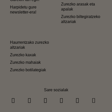
Zurezko arasak eta
Harpidetu gure
apalak
newsletter-era!
Zurezko biltegiratzeko
altzariak
Haurrentzako zurezko
altzariak
Zurezko kaxak
Zurezko mahaiak
Zurezko botilategiak
Sare sozialak