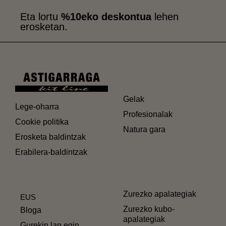
Eta lortu
%10eko deskontua
lehen
erosketan.
Gelak
Lege-oharra
Profesionalak
Cookie politika
Natura gara
Erosketa baldintzak
Erabilera-baldintzak
Zurezko apalategiak
EUS
Zurezko kubo-
Bloga
apalategiak
Gurekin lan egin