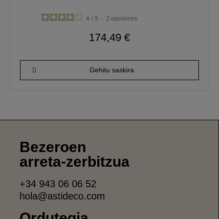
4
/
5
-
2
opiniones
174,49 €
Gehitu saskira
Bezeroen
arreta-zerbitzua
+34 943 06 06 52
hola@astideco.com
Ordutegia