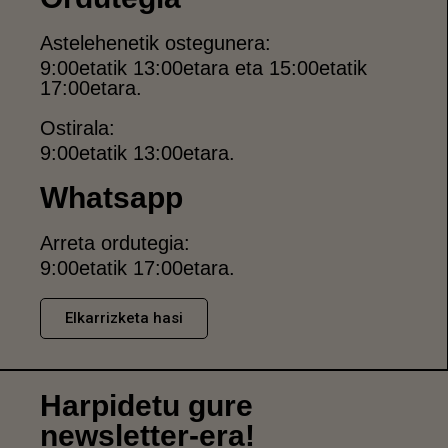
Astelehenetik ostegunera:
9:00etatik 13:00etara eta 15:00etatik
17:00etara.
Ostirala:
9:00etatik 13:00etara.
Whatsapp
Arreta ordutegia:
9:00etatik 17:00etara.
Elkarrizketa hasi
Harpidetu gure
newsletter-era!