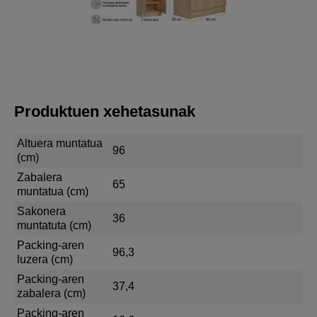
Produktuen xehetasunak
Altuera muntatua
96
(cm)
Zabalera
65
muntatua (cm)
Sakonera
36
muntatuta (cm)
Packing-aren
96,3
luzera (cm)
Packing-aren
37,4
zabalera (cm)
Packing-aren