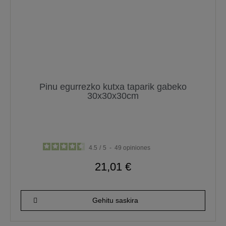
Pinu egurrezko kutxa taparik gabeko
30x30x30cm
4.5
/
5
-
49
opiniones
21,01 €
Gehitu saskira