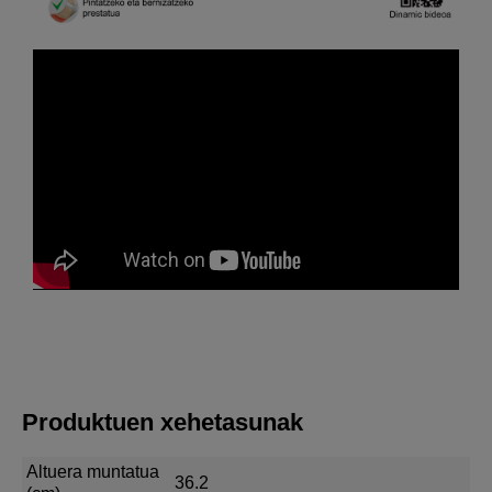
Produktuen xehetasunak
Altuera muntatua
36.2