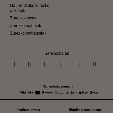
Haurrentzako zurezko
altzariak
Zurezko kaxak
Zurezko mahaiak
Zurezko botilategiak
Sare sozialak
Ordainketa segurua
Itzulketa erraza
Bidalketa astebetean