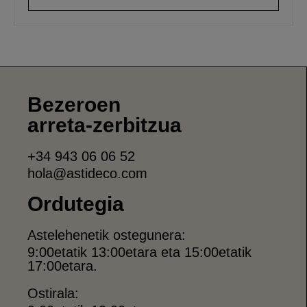
Bezeroen
arreta-zerbitzua
+34 943 06 06 52
hola@astideco.com
Ordutegia
Astelehenetik ostegunera:
9:00etatik 13:00etara eta 15:00etatik
17:00etara.
Ostirala: