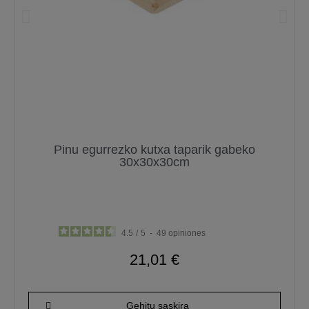
Pinu egurrezko kutxa taparik gabeko
30x30x30cm
4.5
/
5
-
49
opiniones
21,01 €
Gehitu saskira