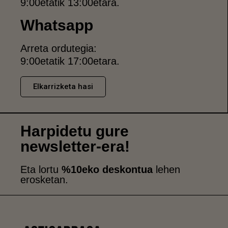
9:00etatik 13:00etara.
Whatsapp
Arreta ordutegia:
9:00etatik 17:00etara.
Elkarrizketa hasi
Harpidetu gure
newsletter-era!
Eta lortu
%10eko deskontua
lehen
erosketan.