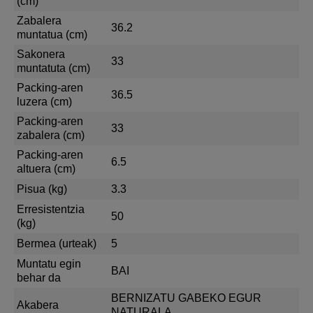
(cm)
Zabalera
36.2
muntatua (cm)
Sakonera
33
muntatuta (cm)
Packing-aren
36.5
luzera (cm)
Packing-aren
33
zabalera (cm)
Packing-aren
6.5
altuera (cm)
Pisua (kg)
3.3
Erresistentzia
50
(kg)
Bermea (urteak)
5
Muntatu egin
BAI
behar da
BERNIZATU GABEKO EGUR
Akabera
NATURALA