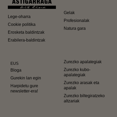
Gelak
Lege-oharra
Profesionalak
Cookie politika
Natura gara
Erosketa baldintzak
Erabilera-baldintzak
Zurezko apalategiak
EUS
Zurezko kubo-
Bloga
apalategiak
Gurekin lan egin
Zurezko arasak eta
Harpidetu gure
apalak
newsletter-era!
Zurezko biltegiratzeko
altzariak