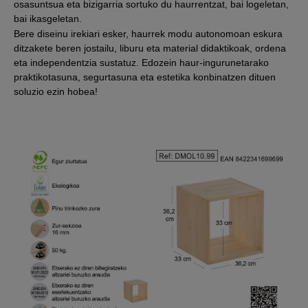
osasuntsua eta bizigarria sortuko du haurrentzat, bai logeletan,
bai ikasgeletan.
Bere diseinu irekiari esker, haurrek modu autonomoan eskura
ditzakete beren jostailu, liburu eta material didaktikoak, ordena
eta independentzia sustatuz. Edozein haur-ingurunetarako
praktikotasuna, segurtasuna eta estetika konbinatzen dituen
soluzio ezin hobea!