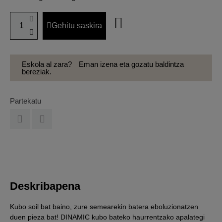
Gehitu saskira
Eskola al zara?
Eman izena eta gozatu baldintza
bereziak.
Partekatu
Deskribapena
Kubo soil bat baino, zure semearekin batera eboluzionatzen
duen pieza bat! DINAMIC kubo bateko haurrentzako apalategi