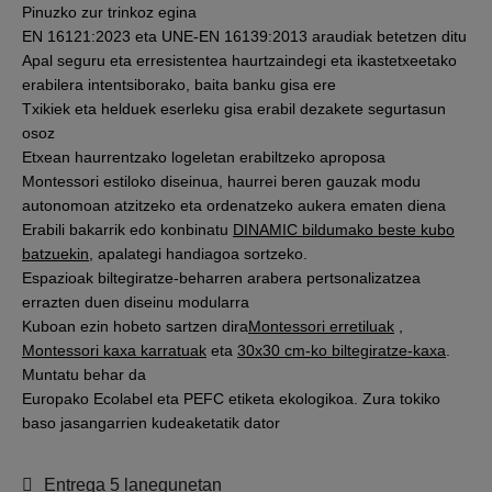
Pinuzko zur trinkoz egina
EN 16121:2023 eta UNE-EN 16139:2013 araudiak betetzen ditu
Apal seguru eta erresistentea haurtzaindegi eta ikastetxeetako
erabilera intentsiborako, baita banku gisa ere
Txikiek eta helduek eserleku gisa erabil dezakete segurtasun
osoz
Etxean haurrentzako logeletan erabiltzeko aproposa
Montessori estiloko diseinua, haurrei beren gauzak modu
autonomoan atzitzeko eta ordenatzeko aukera ematen diena
Erabili bakarrik edo konbinatu
DINAMIC bildumako beste kubo
batzuekin
, apalategi handiagoa sortzeko.
Espazioak biltegiratze-beharren arabera pertsonalizatzea
errazten duen diseinu modularra
Kuboan ezin hobeto sartzen dira
Montessori erretiluak
,
Montessori kaxa karratuak
eta
30x30 cm-ko biltegiratze-kaxa
.
Muntatu behar da
Europako Ecolabel eta PEFC etiketa ekologikoa. Zura tokiko
baso jasangarrien kudeaketatik dator
Entrega 5 lanegunetan