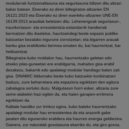
modularrak funtzionaltasuna eta segurtasuna biltzen ditu altzari
bakar batean. Etxerako ez diren biltegiratze-altzarien EN
16121:2023 eta Etxerako ez diren eserleku-altzarien UNE-EN
16139:2013 araudiak betetzen ditu. Lehenengoak segurtasun-,
iraunkortasun- eta erresistentzia-estandarrik handienak
bermatzen ditu ikastetxe, haurtzaindegi beste espazio publiko
batzuetan bezalako ingurune zorrotzetan; eta bigarren arauak
banku gisa erabiltzeko bermea ematen du, bai haurrentzat, bai
helduentzat.
Biltegiratze-kubo moldakor hau, haurrentzako geletan edo
etxeko jolas-guneetan ere erabilgarria, mahaitxo gisa erabil
dezakezu, bakarrik edo apalategi modular handiago baten zati
gisa. DINAMIC bildumako beste kubo batzuekin konbinatzen
baduzu, zure beharretara eta espaziora egokitzen den egitura
zabalagoa sortuko duzu. Malgutasun horri esker, altzaria zure
seme-alabekin hazi egiten da, eta haien garapen-erritmora
egokitzen da.
Kalitate handiko zur trinkoz egina, kubo bateko haurrentzako
apalategi modular hau erresistentea da eta arazorik gabe
jasaten ditu eguneroko erabilera eta haurren energia geldiezina.
Gainera, zur naturalak goxotasuna ekarriko du, eta giro goxoa,