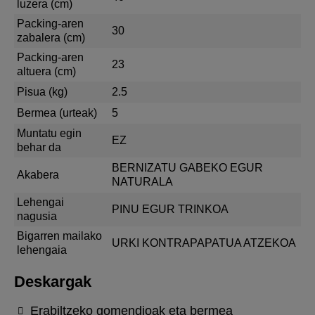
luzera (cm)
Packing-aren
30
zabalera (cm)
Packing-aren
23
altuera (cm)
Pisua (kg)
2.5
Bermea (urteak)
5
Muntatu egin
EZ
behar da
BERNIZATU GABEKO EGUR
Akabera
NATURALA
Lehengai
PINU EGUR TRINKOA
nagusia
Bigarren mailako
URKI KONTRAPAPATUA ATZEKOA
lehengaia
Deskargak
Erabiltzeko gomendioak eta bermea