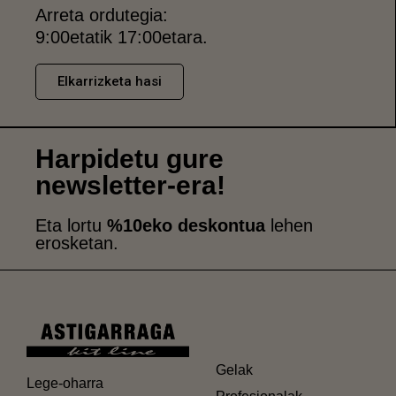
Arreta ordutegia:
9:00etatik 17:00etara.
Elkarrizketa hasi
Harpidetu gure
newsletter-era!
Eta lortu
%10eko deskontua
lehen
erosketan.
Gelak
Lege-oharra