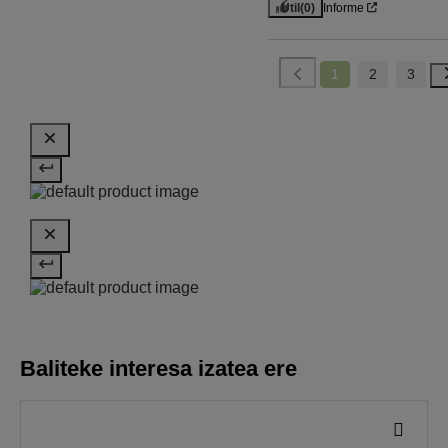
Útil
(0)
Informe
1
2
3
Baliteke interesa izatea ere