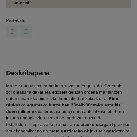
bereziak.
Partekatu
Deskribapena
Marie Kondok esaten badu, arrazoi batengatik da. Ordenak
zoriontasuna dakar eta edozein gelatan ordena mantentzen
duten oinarrizko oinarrizko horietako bat kutxak dira.
Pinu
trinkozko egurrezko kutxa hau 23x40x30cm-ko estalkia
duen
(altuera/zabalera/sakonera) dena antolatzeko eta bere
lekuan dagoela ziurtatzeko behar duzun guztia da.
Estalkidun biltegiratze-kutxa hau
antolatzeko osagarri
praktiko
eta ekonomikoena da
mota guztietako objektuak gordetzeko