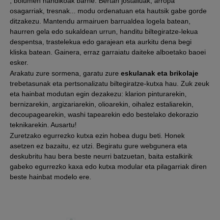
, bolumen handikoak barne. Bertan jostailuak, arropa
osagarriak, tresnak... modu ordenatuan eta hautsik gabe gorde
ditzakezu. Mantendu armairuen barrualdea logela batean,
haurren gela edo sukaldean urrun, handitu biltegiratze-lekua
despentsa, trastelekua edo garajean eta aurkitu dena begi
kliska batean. Gainera, erraz garraiatu daiteke alboetako baoei
esker.
Arakatu zure sormena, garatu zure
eskulanak eta brikolaje
trebetasunak eta pertsonalizatu biltegiratze-kutxa hau. Zuk zeuk
eta hainbat modutan egin dezakezu: klarion pinturarekin,
bernizarekin, argizariarekin, olioarekin, oihalez estaliarekin,
decoupagearekin, washi tapearekin edo bestelako dekorazio
teknikarekin. Ausartu!
Zuretzako egurrezko kutxa ezin hobea dugu beti. Honek
asetzen ez bazaitu, ez utzi. Begiratu gure webgunera eta
deskubritu hau bera beste neurri batzuetan, baita estalkirik
gabeko egurrezko kaxa edo kutxa modular eta pilagarriak diren
beste hainbat modelo ere.