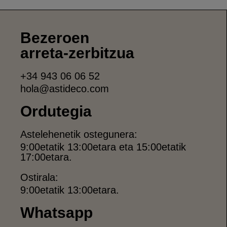
Bezeroen
arreta-zerbitzua
+34 943 06 06 52
hola@astideco.com
Ordutegia
Astelehenetik ostegunera:
9:00etatik 13:00etara eta 15:00etatik
17:00etara.
Ostirala:
9:00etatik 13:00etara.
Whatsapp