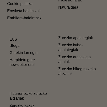
Profesionalak
Cookie politika
Natura gara
Erosketa baldintzak
Erabilera-baldintzak
Zurezko apalategiak
EUS
Zurezko kubo-
Bloga
apalategiak
Gurekin lan egin
Zurezko arasak eta
Harpidetu gure
apalak
newsletter-era!
Zurezko biltegiratzeko
altzariak
Haurrentzako zurezko
altzariak
Zurezko kaxak