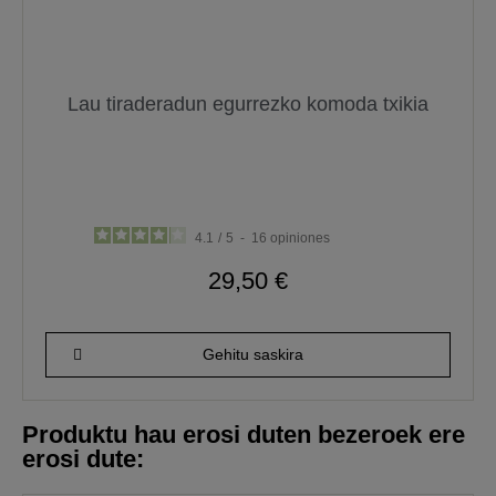
Lau tiraderadun egurrezko komoda txikia
4.1
/
5
-
16
opiniones
29,50 €
Gehitu saskira
Produktu hau erosi duten bezeroek ere
erosi dute: