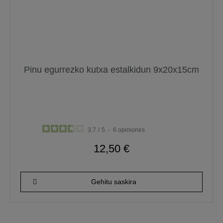
Pinu egurrezko kutxa estalkidun 9x20x15cm
3.7
/
5
-
6
opiniones
12,50 €
Gehitu saskira