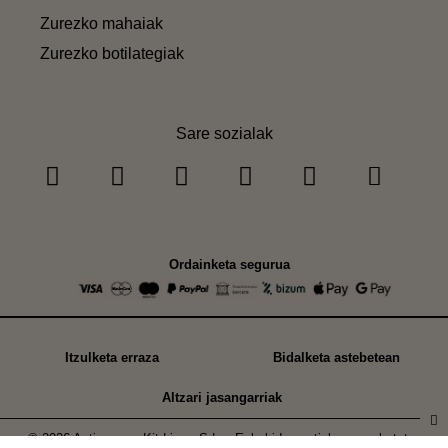
Zurezko mahaiak
Zurezko botilategiak
Sare sozialak
Ordainketa segurua
Itzulketa erraza
Bidalketa astebetean
Altzari jasangarriak
© 2026 Astigarraga Kit Line , S.L. - Eskubide guztiak erreserbatuta