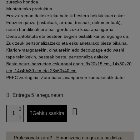
zurezko hondoa.
Muntatutako produktua.
Erraz eraman daiteke leku batetik bestera heldulekuei esker.
Edozein gauza (jostailuak, arropa, tresnak, dokumentuak),
neurri handikoak ere bai, gordetzeko kaxa apaingarria.
Dena antolatuta eta besteen begien bistatik kanpo egongo da.
Zuk zeuk pertsonalizatzeko eta eskulanetarako pieza bikaina.
Klarion-margoarekin, oihalarekin edo decoupage edo washi
tape teknikekin, besteak beste, pertsonaliza daiteke.
Beste neurri batzuetan eskuragai dago: 9x20x15 cm, 14x30x20
cm, 14x40x30 cm eta 23x60x40 cm
.
PEFC ziurtagiria. Zura baso jasangarrien kudeaketatik dator.
Entrega 5 lanegunetan
Gehitu saskira
Profesionala zara?
Eman izena eta gozatu baldintza