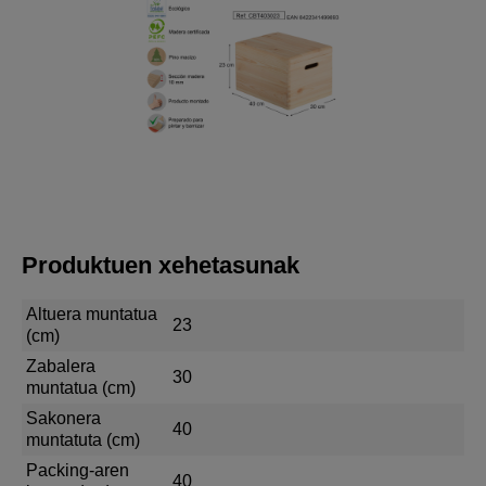
Produktuen xehetasunak
Altuera muntatua
23
(cm)
Zabalera
30
muntatua (cm)
Sakonera
40
muntatuta (cm)
Packing-aren
40