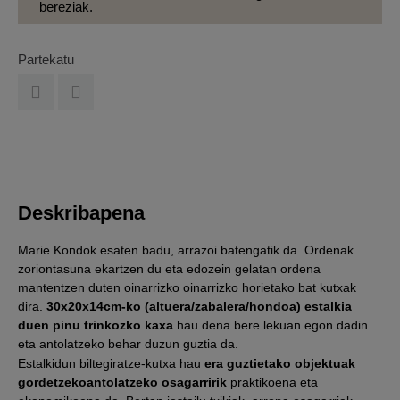
bereziak.
Partekatu
Deskribapena
Marie Kondok esaten badu, arrazoi batengatik da. Ordenak
zoriontasuna ekartzen du eta edozein gelatan ordena
mantentzen duten oinarrizko oinarrizko horietako bat kutxak
dira.
30x20x14cm-ko (altuera/zabalera/hondoa) estalkia
duen pinu trinkozko kaxa
hau dena bere lekuan egon dadin
eta antolatzeko behar duzun guztia da.
Estalkidun biltegiratze-kutxa hau
era guztietako objektuak
gordetzeko
antolatzeko osagarririk
praktikoena eta