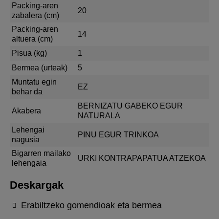
Packing-aren
20
zabalera (cm)
Packing-aren
14
altuera (cm)
Pisua (kg)
1
Bermea (urteak)
5
Muntatu egin
EZ
behar da
BERNIZATU GABEKO EGUR
Akabera
NATURALA
Lehengai
PINU EGUR TRINKOA
nagusia
Bigarren mailako
URKI KONTRAPAPATUA ATZEKOA
lehengaia
Deskargak
Erabiltzeko gomendioak eta bermea