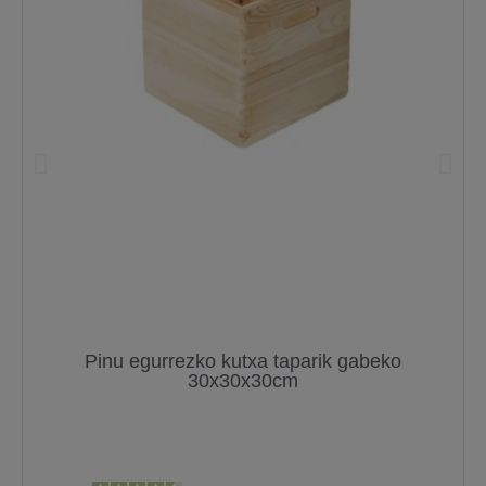
Pinu egurrezko kutxa taparik gabeko
30x30x30cm