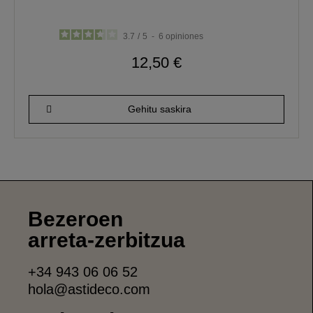
3.7
/
5
-
6
opiniones
12,50 €
Gehitu saskira
Bezeroen
arreta-zerbitzua
+34 943 06 06 52
hola@astideco.com