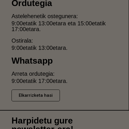
Ordutegia
Astelehenetik ostegunera:
9:00etatik 13:00etara eta 15:00etatik
17:00etara.
Ostirala:
9:00etatik 13:00etara.
Whatsapp
Arreta ordutegia:
9:00etatik 17:00etara.
Elkarrizketa hasi
Harpidetu gure