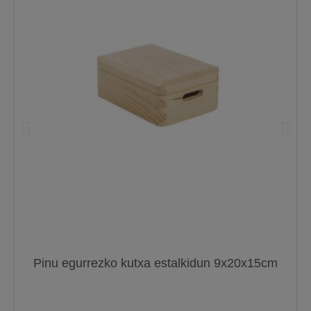
Pinu egurrezko kutxa estalkidun 9x20x15cm