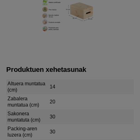
Produktuen xehetasunak
Altuera muntatua
14
(cm)
Zabalera
20
muntatua (cm)
Sakonera
30
muntatuta (cm)
Packing-aren
30
luzera (cm)