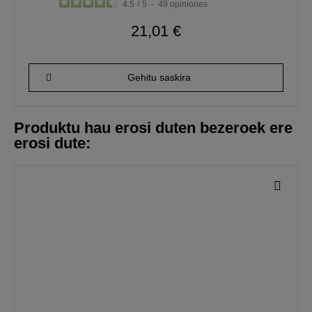
4.5
/
5
-
49
opiniones
21,01 €
Gehitu saskira
Produktu hau erosi duten bezeroek ere
erosi dute: