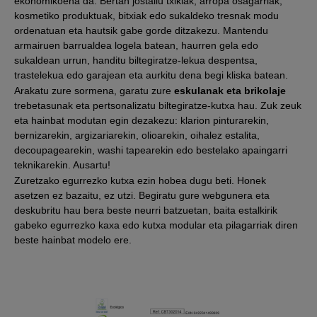
ekonomikoena da. Bertan jostailu txikiak, arropa osagarriak,
kosmetiko produktuak, bitxiak edo sukaldeko tresnak modu
ordenatuan eta hautsik gabe gorde ditzakezu. Mantendu
armairuen barrualdea logela batean, haurren gela edo
sukaldean urrun, handitu biltegiratze-lekua despentsa,
trastelekua edo garajean eta aurkitu dena begi kliska batean.
Arakatu zure sormena, garatu zure
eskulanak eta brikolaje
trebetasunak eta pertsonalizatu biltegiratze-kutxa hau. Zuk zeuk
eta hainbat modutan egin dezakezu: klarion pinturarekin,
bernizarekin, argizariarekin, olioarekin, oihalez estalita,
decoupagearekin, washi tapearekin edo bestelako apaingarri
teknikarekin. Ausartu!
Zuretzako egurrezko kutxa ezin hobea dugu beti. Honek
asetzen ez bazaitu, ez utzi. Begiratu gure webgunera eta
deskubritu hau bera beste neurri batzuetan, baita estalkirik
gabeko egurrezko kaxa edo kutxa modular eta pilagarriak diren
beste hainbat modelo ere.