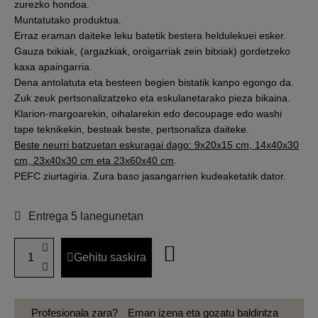
zurezko hondoa.
Muntatutako produktua.
Erraz eraman daiteke leku batetik bestera heldulekuei esker.
Gauza txikiak, (argazkiak, oroigarriak zein bitxiak) gordetzeko
kaxa apaingarria.
Dena antolatuta eta besteen begien bistatik kanpo egongo da.
Zuk zeuk pertsonalizatzeko eta eskulanetarako pieza bikaina.
Klarion-margoarekin, oihalarekin edo decoupage edo washi
tape teknikekin, besteak beste, pertsonaliza daiteke.
Beste neurri batzuetan eskuragai dago: 9x20x15 cm, 14x40x30
cm, 23x40x30 cm eta 23x60x40 cm
.
PEFC ziurtagiria. Zura baso jasangarrien kudeaketatik dator.
Entrega 5 lanegunetan
Gehitu saskira
Profesionala zara?
Eman izena eta gozatu baldintza