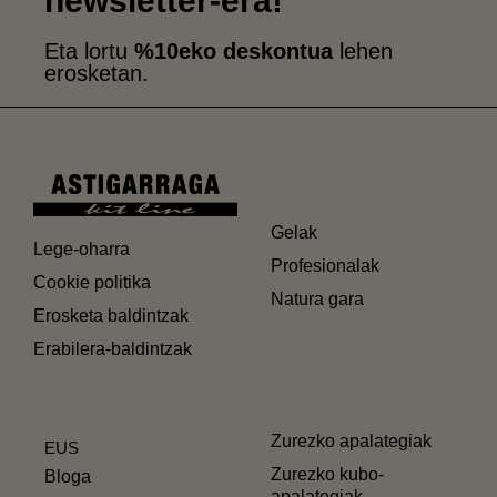
newsletter-era!
Eta lortu
%10eko deskontua
lehen
erosketan.
Gelak
Lege-oharra
Profesionalak
Cookie politika
Natura gara
Erosketa baldintzak
Erabilera-baldintzak
Zurezko apalategiak
EUS
Zurezko kubo-
Bloga
apalategiak