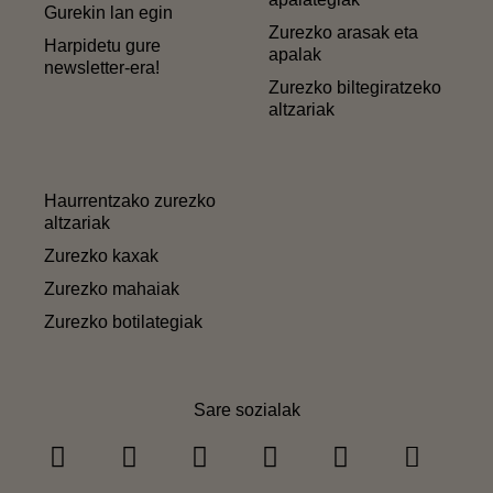
Gurekin lan egin
Zurezko arasak eta
Harpidetu gure
apalak
newsletter-era!
Zurezko biltegiratzeko
altzariak
Haurrentzako zurezko
altzariak
Zurezko kaxak
Zurezko mahaiak
Zurezko botilategiak
Sare sozialak