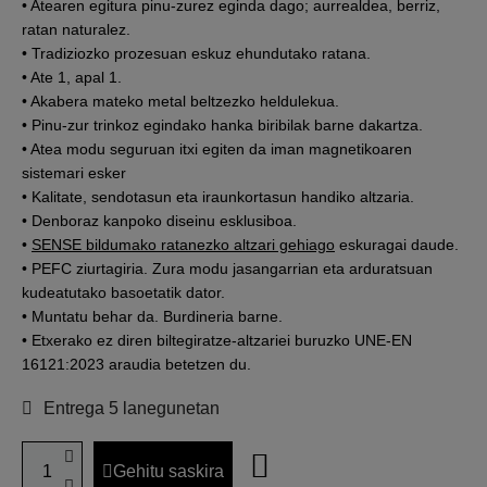
• Atearen egitura pinu-zurez eginda dago; aurrealdea, berriz,
ratan naturalez.
• Tradiziozko prozesuan eskuz ehundutako ratana.
• Ate 1, apal 1.
• Akabera mateko metal beltzezko heldulekua.
• Pinu-zur trinkoz egindako hanka biribilak barne dakartza.
• Atea modu seguruan itxi egiten da iman magnetikoaren
sistemari esker
• Kalitate, sendotasun eta iraunkortasun handiko altzaria.
• Denboraz kanpoko diseinu esklusiboa.
•
SENSE bildumako ratanezko altzari gehiago
eskuragai daude.
• PEFC ziurtagiria. Zura modu jasangarrian eta arduratsuan
kudeatutako basoetatik dator.
• Muntatu behar da. Burdineria barne.
• Etxerako ez diren biltegiratze-altzariei buruzko UNE-EN
16121:2023 araudia betetzen du.
Entrega 5 lanegunetan
Gehitu saskira