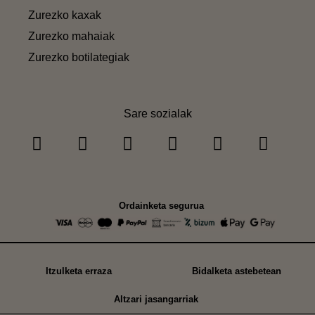
Zurezko kaxak
Zurezko mahaiak
Zurezko botilategiak
Sare sozialak
Ordainketa segurua
Itzulketa erraza
Bidalketa astebetean
Altzari jasangarriak