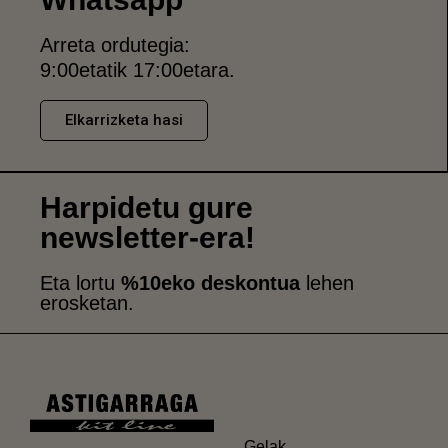
Arreta ordutegia:
9:00etatik 17:00etara.
Elkarrizketa hasi
Harpidetu gure
newsletter-era!
Eta lortu
%10eko deskontua
lehen
erosketan.
Gelak