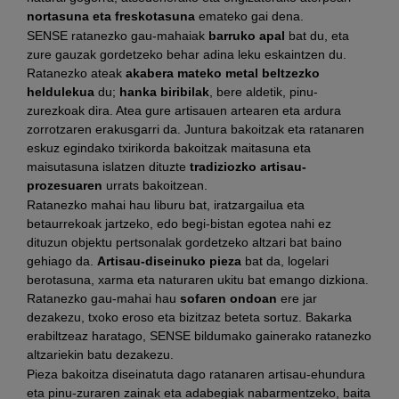
nortasuna eta freskotasuna
emateko gai dena.
SENSE ratanezko gau-mahaiak
barruko apal
bat du, eta
zure gauzak gordetzeko behar adina leku eskaintzen du.
Ratanezko ateak
akabera mateko metal beltzezko
heldulekua
du;
hanka biribilak
, bere aldetik, pinu-
zurezkoak dira. Atea gure artisauen artearen eta ardura
zorrotzaren erakusgarri da. Juntura bakoitzak eta ratanaren
eskuz egindako txirikorda bakoitzak maitasuna eta
maisutasuna islatzen dituzte
tradiziozko artisau-
prozesuaren
urrats bakoitzean.
Ratanezko mahai hau liburu bat, iratzargailua eta
betaurrekoak jartzeko, edo begi-bistan egotea nahi ez
dituzun objektu pertsonalak gordetzeko altzari bat baino
gehiago da.
Artisau-diseinuko pieza
bat da, logelari
berotasuna, xarma eta naturaren ukitu bat emango dizkiona.
Ratanezko gau-mahai hau
sofaren ondoan
ere jar
dezakezu, txoko eroso eta bizitzaz beteta sortuz. Bakarka
erabiltzeaz haratago, SENSE bildumako gainerako ratanezko
altzariekin batu dezakezu.
Pieza bakoitza diseinatuta dago ratanaren artisau-ehundura
eta pinu-zuraren zainak eta adabegiak nabarmentzeko, baita