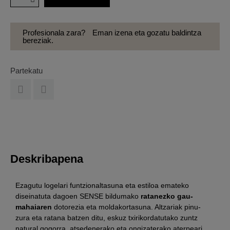
Profesionala zara?
Eman izena eta gozatu baldintza
bereziak.
Partekatu
Deskribapena
Ezagutu logelari funtzionaltasuna eta estiloa emateko
diseinatuta dagoen SENSE bildumako
ratanezko gau-
mahaiaren
dotorezia eta moldakortasuna. Altzariak pinu-
zura eta ratana batzen ditu, eskuz txirikordatutako zuntz
natural gogorra, atsedenerako eta ongizaterako aterpeari