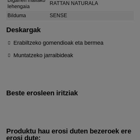
Bigarren mailako
RATTAN NATURALA
lehengaia
Bilduma
SENSE
Deskargak
Erabiltzeko gomendioak eta bermea
Muntatzeko jarraibideak
Beste erosleen iritziak
Produktu hau erosi duten bezeroek ere
erosi dute: