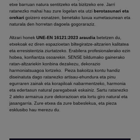
etxe barruan natura sentitzeko eta bizitzeko ere. Jarri
ratanezko mahai hau zure logelan eta utzi
berotasunari eta
orekari
goizero esnatzen, benetako luxua xumetasunean eta
naturala den horretan dagoela gogoraraziz.
Altzari honek
UNE-EN 16121:2023 araudia
betetzen du,
etxekoak ez diren espazioetan biltegiratze-altzarien kalitatea
eta erresistentzia ziurtatzeko. Erabilera profesionalerako ezin
hobea, konfiantza osoarekin. SENSE bildumako gainerako
ratan-altzariekin konbina dezakezu, dekorazio
harmoniatsuagoa lortzeko. Pieza bakoitza kontu handiz
diseinatuta dago ratanezko artisau-ehundura eta pinu
egurraren zainak eta korapiloak nabarmentzeko, harmonia
eta edertasun natural paregabeak eskainiz. Sartu ratanezko
2 ateko armairua zure dekorazioan eta lortu giro natural eta
jasangarria. Zure etxea da zure babeslekua, eta pieza
esklusibo hau merezu du.