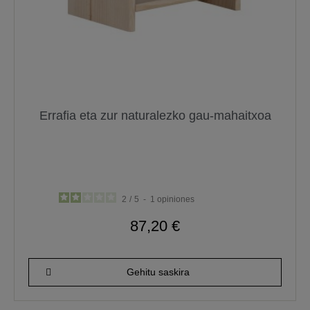
Errafia eta zur naturalezko gau-mahaitxoa
2
/
5
-
1
opiniones
87,20 €
Gehitu saskira