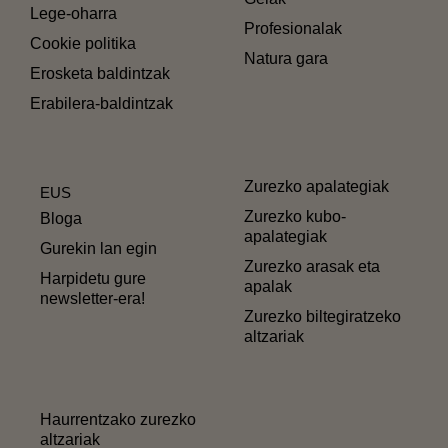
Lege-oharra
Profesionalak
Cookie politika
Natura gara
Erosketa baldintzak
Erabilera-baldintzak
Zurezko apalategiak
EUS
Zurezko kubo-
Bloga
apalategiak
Gurekin lan egin
Zurezko arasak eta
Harpidetu gure
apalak
newsletter-era!
Zurezko biltegiratzeko
altzariak
Haurrentzako zurezko
altzariak