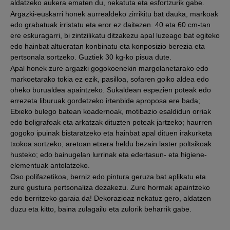
aldatzeko aukera ematen du, nekatuta eta esfortzurik gabe.
Argazki-euskarri honek aurrealdeko zirrikitu bat dauka, markoak
edo grabatuak irristatu eta eror ez daitezen. 40 eta 60 cm-tan
ere eskuragarri, bi zintzilikatu ditzakezu apal luzeago bat egiteko
edo hainbat altueratan konbinatu eta konposizio berezia eta
pertsonala sortzeko. Guztiek 30 kg-ko pisua dute.
Apal honek zure argazki gogokoenekin margolanetarako edo
markoetarako tokia ez ezik, pasilloa, sofaren goiko aldea edo
oheko burualdea apaintzeko. Sukaldean espezien poteak edo
errezeta liburuak gordetzeko irtenbide aproposa ere bada;
Etxeko bulego batean koadernoak, motibazio esaldidun orriak
edo boligrafoak eta arkatzak dituzten poteak jartzeko; haurren
gogoko ipuinak bistaratzeko eta hainbat apal dituen irakurketa
txokoa sortzeko; aretoan etxera heldu bezain laster poltsikoak
husteko; edo bainugelan lurrinak eta edertasun- eta higiene-
elementuak antolatzeko.
Oso polifazetikoa, berniz edo pintura geruza bat aplikatu eta
zure gustura pertsonaliza dezakezu. Zure hormak apaintzeko
edo berritzeko garaia da! Dekorazioaz nekatuz gero, aldatzen
duzu eta kitto, baina zulagailu eta zulorik beharrik gabe.