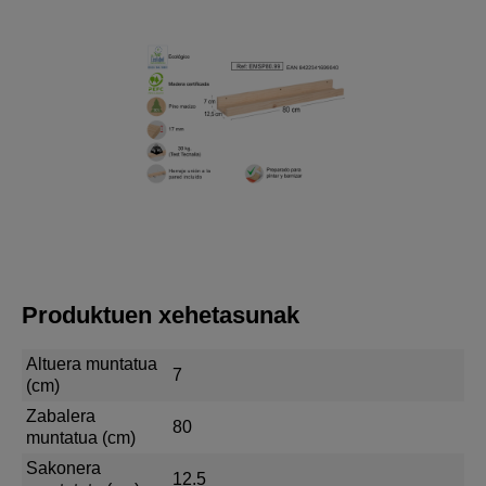
Produktuen xehetasunak
Altuera muntatua
7
(cm)
Zabalera
80
muntatua (cm)
Sakonera
12.5