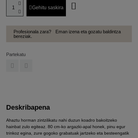
Gehitu saskira
Profesionala zara?
Eman izena eta gozatu baldintza
bereziak.
Partekatu
Deskribapena
Ahaztu horman zintzilikatu nahi duzun koadro bakoitzeko
hainbat zulo egiteaz. 80 cm-ko argazki-apal honek, pinu egur
trinkoz egina, zure gogoko grabatuak jartzeko eta besteengatik