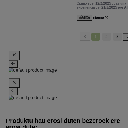
Opinión del
12/2/2025
, tras una
experiencia del
21/1/2025
por
A.I
Útil
(0)
Informe
1
2
3
Produktu hau erosi duten bezeroek ere
erosi dute: