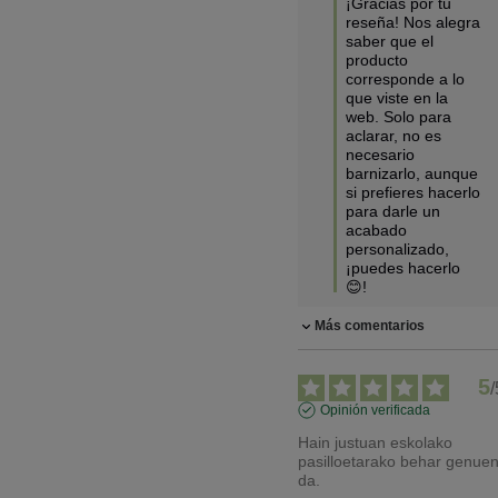
¡Gracias por tu 
reseña! Nos alegra 
saber que el 
producto 
corresponde a lo 
que viste en la 
web. Solo para 
aclarar, no es 
necesario 
barnizarlo, aunque 
si prefieres hacerlo 
para darle un 
acabado 
personalizado, 
¡puedes hacerlo 
😊!
Más comentarios
5
/
Opinión verificada
Hain justuan eskolako 
pasilloetarako behar genuen
da.