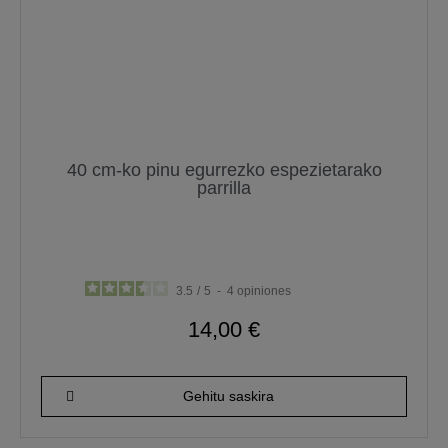
40 cm-ko pinu egurrezko espezietarako
parrilla
3.5
/
5
-
4
opiniones
14,00 €
Gehitu saskira