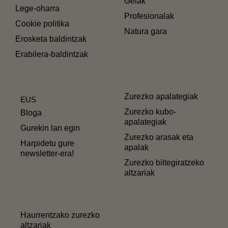
Gelak
Lege-oharra
Profesionalak
Cookie politika
Natura gara
Erosketa baldintzak
Erabilera-baldintzak
Zurezko apalategiak
EUS
Zurezko kubo-
Bloga
apalategiak
Gurekin lan egin
Zurezko arasak eta
Harpidetu gure
apalak
newsletter-era!
Zurezko biltegiratzeko
altzariak
Haurrentzako zurezko
altzariak