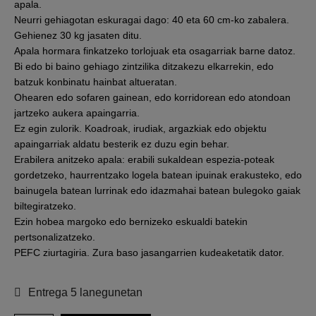
apala.
Neurri gehiagotan eskuragai dago: 40 eta 60 cm-ko zabalera.
Gehienez 30 kg jasaten ditu.
Apala hormara finkatzeko torlojuak eta osagarriak barne datoz.
Bi edo bi baino gehiago zintzilika ditzakezu elkarrekin, edo
batzuk konbinatu hainbat altueratan.
Ohearen edo sofaren gainean, edo korridorean edo atondoan
jartzeko aukera apaingarria.
Ez egin zulorik. Koadroak, irudiak, argazkiak edo objektu
apaingarriak aldatu besterik ez duzu egin behar.
Erabilera anitzeko apala: erabili sukaldean espezia-poteak
gordetzeko, haurrentzako logela batean ipuinak erakusteko, edo
bainugela batean lurrinak edo idazmahai batean bulegoko gaiak
biltegiratzeko.
Ezin hobea margoko edo bernizeko eskualdi batekin
pertsonalizatzeko.
PEFC ziurtagiria. Zura baso jasangarrien kudeaketatik dator.
Entrega 5 lanegunetan