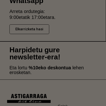
Whatsapp
Arreta ordutegia:
9:00etatik 17:00etara.
Elkarrizketa hasi
Harpidetu gure
newsletter-era!
Eta lortu
%10eko deskontua
lehen
erosketan.