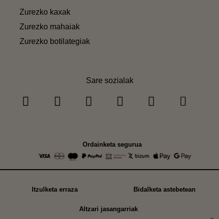
Zurezko kaxak
Zurezko mahaiak
Zurezko botilategiak
Sare sozialak
Ordainketa segurua
Itzulketa erraza
Bidalketa astebetean
Altzari jasangarriak