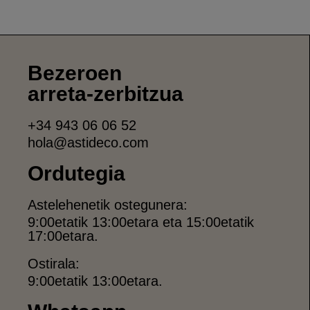
Bezeroen
arreta-zerbitzua
+34 943 06 06 52
hola@astideco.com
Ordutegia
Astelehenetik ostegunera:
9:00etatik 13:00etara eta 15:00etatik
17:00etara.
Ostirala:
9:00etatik 13:00etara.