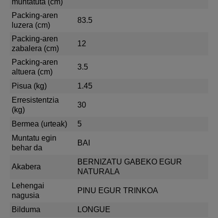
muntatuta (cm)
Packing-aren
83.5
luzera (cm)
Packing-aren
12
zabalera (cm)
Packing-aren
3.5
altuera (cm)
Pisua (kg)
1.45
Erresistentzia
30
(kg)
Bermea (urteak)
5
Muntatu egin
BAI
behar da
BERNIZATU GABEKO EGUR
Akabera
NATURALA
Lehengai
PINU EGUR TRINKOA
nagusia
Bilduma
LONGUE