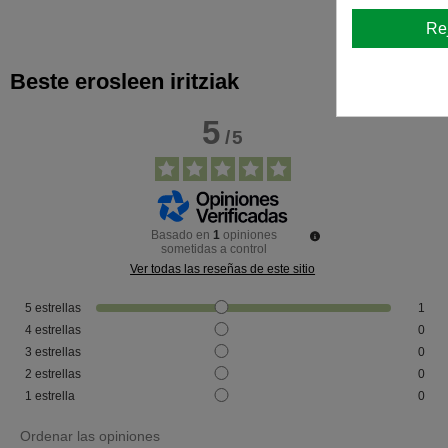
Re
Beste erosleen iritziak
5
/
5
Basado en
1
opiniones
sometidas a control
Ver todas las reseñas de este sitio
5
estrellas
1
4
estrellas
0
3
estrellas
0
2
estrellas
0
1
estrella
0
Ordenar las opiniones