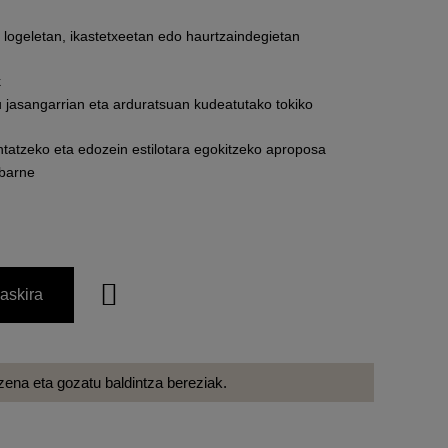
 logeletan, ikastetxeetan edo haurtzaindegietan
k
u jasangarrian eta arduratsuan kudeatutako tokiko
ntatzeko eta edozein estilotara egokitzeko aproposa
 barne
askira
ena eta gozatu baldintza bereziak.