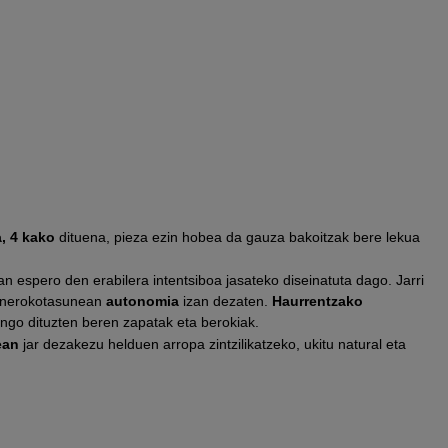
, 4 kako
dituena, pieza ezin hobea da gauza bakoitzak bere lekua
n espero den erabilera intentsiboa jasateko diseinatuta dago. Jarri
egunerokotasunean
autonomia
izan dezaten.
Haurrentzako
ngo dituzten beren zapatak eta berokiak.
ean
jar dezakezu helduen arropa zintzilikatzeko, ukitu natural eta