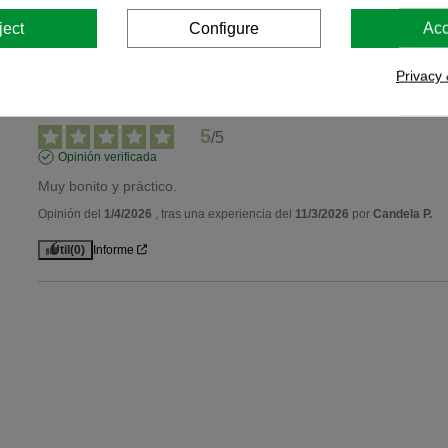
ject
Configure
Acc
Privacy 
5
/
5
Opinión verificada
Muy bonito y práctico.
Opinión del
1/4/2026
, tras una experiencia del
11/3/2026
por
Candela P.
Útil
(0)
Informe