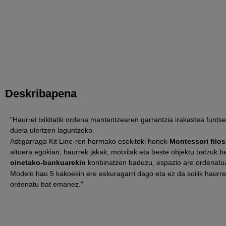
Deskribapena
"Haurrei txikitatik ordena mantentzearen garrantzia irakastea funt
duela ulertzen laguntzeko.
Astigarraga Kit Line-ren hormako esekitoki honek
Montessori filos
altuera egokian, haurrek jakak, motxilak eta beste objektu batzuk be
oinetako-bankuarekin
konbinatzen baduzu, espazio are ordenatuag
Modelo hau 5 kakoekin ere eskuragarri dago eta ez da soilik haurre
ordenatu bat emanez."