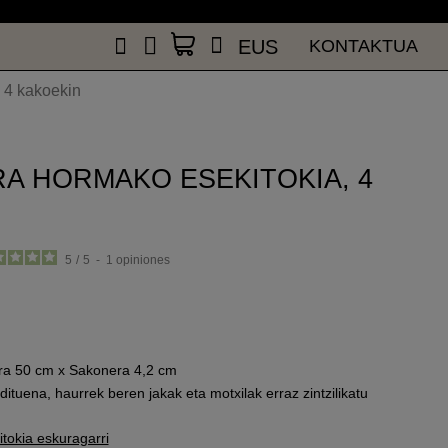
EUS
KONTAKTUA
EUS
KONTAKTUA
 4 kakoekin
A HORMAKO ESEKITOKIA, 4
5
/
5
-
1
opiniones
lera 50 cm x Sakonera 4,2 cm
ituena, haurrek beren jakak eta motxilak erraz zintzilikatu
tokia eskuragarri