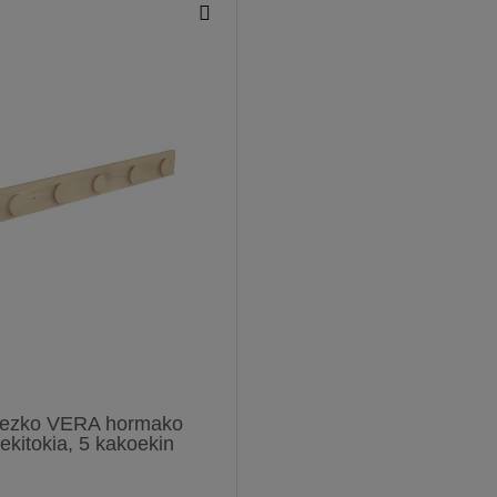
rezko VERA hormako
ekitokia, 5 kakoekin