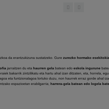
sezkoa da erantzukizuna sustatzeko. Gure
zurezko hormako esekitokia
ofia
jarraitzen du eta
haurren gela
batean edo
eskola ingurune
batea
raiek bakarrik zintzilikatu eta hartu ahal izan ditzaten, eta, horrela, 
oa eta funtzionalagoa lortuko duzu, non haurrek erraz gorde ahal iza
ntzako espazioetan erabilgarria;
harrera-gela batean edo logela bat