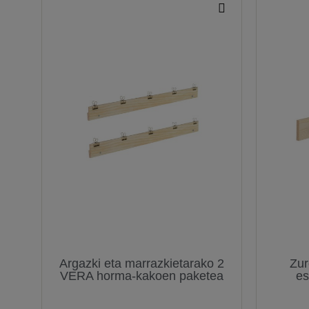
Argazki eta marrazkietarako 2
Zu
VERA horma-kakoen paketea
es