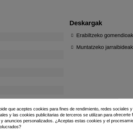
Deskargak
Erabiltzeko gomendioa
Muntatzeko jarraibideak
 pide que aceptes cookies para fines de rendimiento, redes sociales y 
les y las cookies publicitarias de terceros se utilizan para ofrecerte
 NATURALA
 y anuncios personalizados. ¿Aceptas estas cookies y el procesami
volucrados?