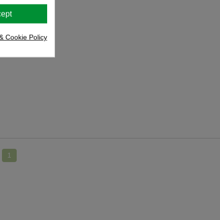
ept
& Cookie Policy
1