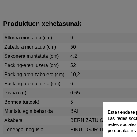
Produktuen xehetasunak
Altuera muntatua (cm)
9
Zabalera muntatua (cm)
50
Sakonera muntatuta (cm)
4,2
Packing-aren luzera (cm)
52
Packing-aren zabalera (cm)
10,2
Packing-aren altuera (cm)
6
Pisua (kg)
0,65
Bermea (urteak)
5
Muntatu egin behar da
BAI
Esta tienda te
Las redes socia
Akabera
BERNIZATU GABEKO EGUR
redes sociales
Lehengai nagusia
PINU EGUR TRINKOA
personales in