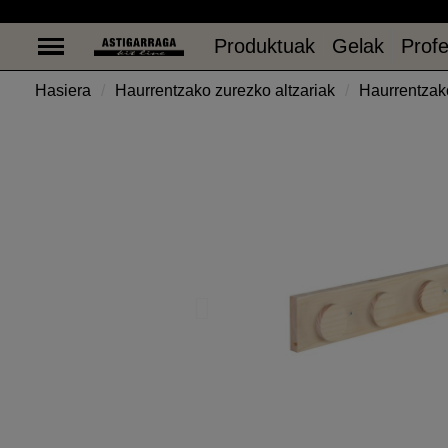
Produktuak
Gelak
Profe
Produktuak
Gelak
Profe
Hasiera
Haurrentzako zurezko altzariak
Haurrentzak