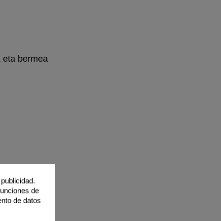
k eta bermea
publicidad.
 funciones de
ento de datos