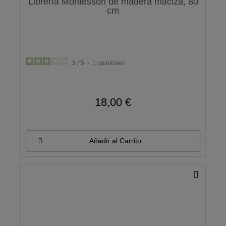
Librería Montessori de madera maciza, 80
cm
3
/
5
-
1
opiniones
18,00 €
Añadir al Carrito