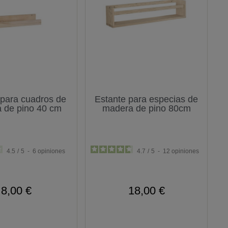
 para cuadros de
Estante para especias de
 de pino 40 cm
madera de pino 80cm
4.5
/
5
-
6
opiniones
4.7
/
5
-
12
opiniones
8,00 €
18,00 €