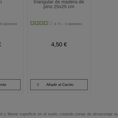
m
triangular de madera de
pino 25x25 cm
6
opiniones
4
/
5
-
5
opiniones
€
4,50 €
rito
Añadir al Carrito
 y liberar superficie en el suelo, creando zonas de almacenaje acc