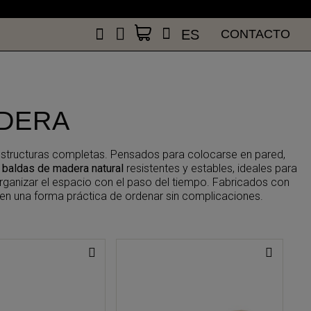
n
ES
CONTACTO
n
ES
CONTACTO
ADERA
 a estructuras completas. Pensados para colocarse en pared,
s
baldas de madera natural
resistentes y estables, ideales para
eorganizar el espacio con el paso del tiempo. Fabricados con
en una forma práctica de ordenar sin complicaciones.