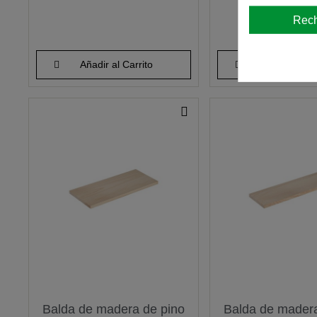
Rec
Añadir al Carrito
Añadir al Car
Balda de madera de pino
Balda de madera