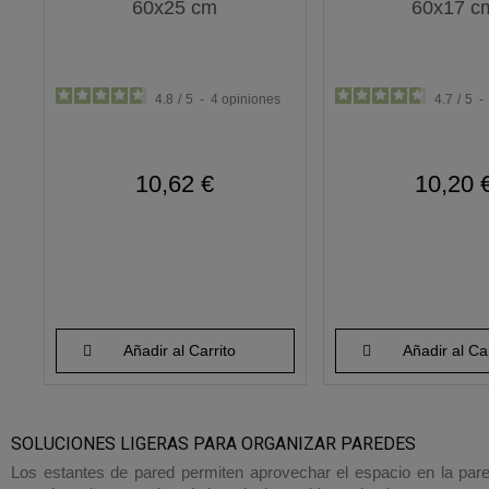
60x25 cm
60x17 c
4.8
/
5
-
4
opiniones
4.7
/
5
-
10,62 €
10,20 
Añadir al Carrito
Añadir al Car
SOLUCIONES LIGERAS PARA ORGANIZAR PAREDES
Los estantes de pared permiten aprovechar el espacio en la pared