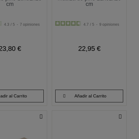
cm
cm
4.3
/
5
-
7
opiniones
4.7
/
5
-
9
opiniones
23,80 €
22,95 €
adir al Carrito
Añadir al Carrito