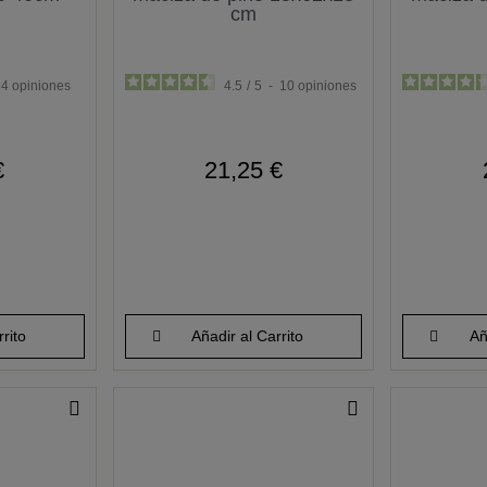
cm
4
opiniones
4.5
/
5
-
10
opiniones
€
21,25 €
rito
Añadir al Carrito
Añ