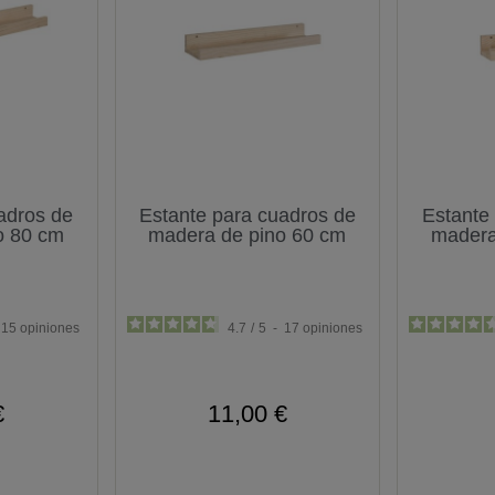
adros de
Estante para cuadros de
Estante
o 80 cm
madera de pino 60 cm
madera
15
opiniones
4.7
/
5
-
17
opiniones
€
11,00 €