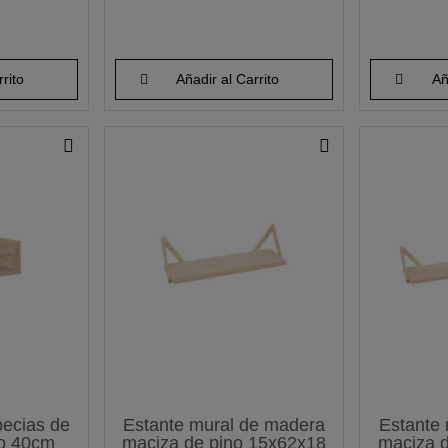
rito
Añadir al Carrito
Añ
pecias de
Estante mural de madera
Estante
no 40cm
maciza de pino 15x62x18
maciza 