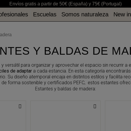
Envíos gratis a partir de 50€ (España) y 75€ (Portugal)
ofesionales
Escuelas
Somos naturaleza
New i
ofesionales
Escuelas
Somos naturaleza
New i
madera
NTES Y BALDAS DE M
 y versátil para organizar y aprovechar el espacio sin recurrir
ciles de adaptar
a cada estancia. En esta categoría encontrará
rio. Su diseño atemporal encaja en distintos estilos y facilita r
e forma sostenible y certificados PEFC, estos estantes ofrec
Estantes y baldas de madera: