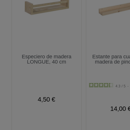
Especiero de madera
Estante para cu
LONGUE, 40 cm
madera de pin
4.3
/
5
-
4,50 €
14,00 