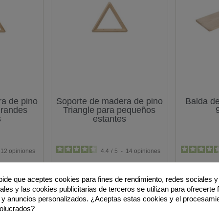
a de pino
Soporte de madera de pino
Balda d
grandes
Triangle para pequeños
s
estantes
12
opiniones
4.4
/
5
-
14
opiniones
 pide que aceptes cookies para fines de rendimiento, redes sociales y 
6,72 €
les y las cookies publicitarias de terceros se utilizan para ofrecerte
 y anuncios personalizados. ¿Aceptas estas cookies y el procesami
volucrados?