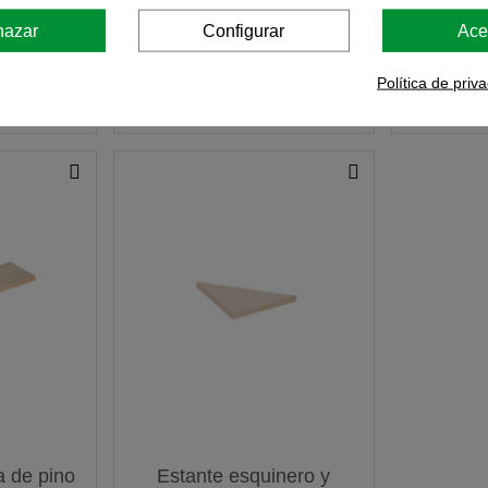
hazar
Configurar
Ace
Política de priv
rito
Añadir al Carrito
Añ
 de pino
Estante esquinero y