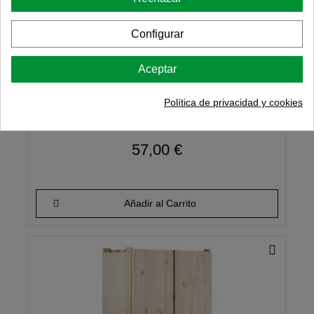
Taburete escalera plegable
Configurar
Aceptar
4
/
5
-
4
opiniones
Política de privacidad y cookies
57,00 €
Añadir al Carrito