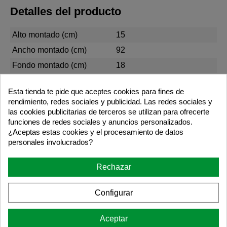
Detalles del producto
Alto montado (cm)
15
Ancho montado (cm)
92
Fondo montado (cm)
18
Largo Packing (cm)
91
Esta tienda te pide que aceptes cookies para fines de
Ancho Packing (cm)
21
rendimiento, redes sociales y publicidad. Las redes sociales y
Alto Packing (cm)
4
las cookies publicitarias de terceros se utilizan para ofrecerte
funciones de redes sociales y anuncios personalizados.
Peso (kg)
2,07
¿Aceptas estas cookies y el procesamiento de datos
Resistencia (Kg)
20
personales involucrados?
Garantía años
5
Rechazar
Requiere montaje
SI
MADERA NATURAL SIN
Acabado
Configurar
BARNIZAR
Materia prima principal
MADERA DE PINO
Aceptar