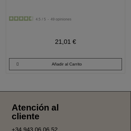
4.5
/
5
-
49
opiniones
21,01 €
Añadir al Carrito
Atención al
cliente
+34 943 06 06 52