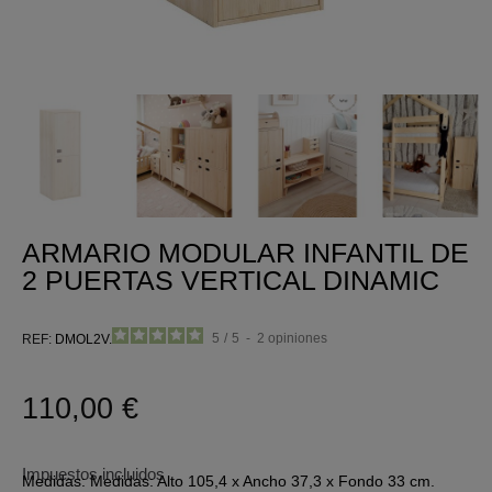
ARMARIO MODULAR INFANTIL DE
2 PUERTAS VERTICAL DINAMIC
5
/
5
-
2
opiniones
REF
DMOL2V.99
110,00 €
Impuestos incluidos
Medidas: Medidas: Alto 105,4 x Ancho 37,3 x Fondo 33 cm.