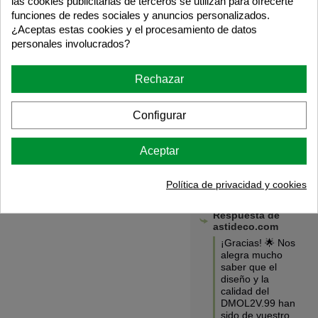
las cookies publicitarias de terceros se utilizan para ofrecerte
montaje ha sido 
funciones de redes sociales y anuncios personalizados.
muy fácil.
¿Aceptas estas cookies y el procesamiento de datos
personales involucrados?
5
/
Rechazar
Opinión verificada
Disseño y calidad excelente
Configurar
Opinión del
20/11/2025
, tras una
experiencia del
27/10/2025
por
Aceptar
ESCOLA SEGRE E.
Útil
(0)
Informe
Política de privacidad y cookies
Respuesta de
astideco.com
¡Gracias! 🌟 Nos 
alegra mucho 
saber que el 
diseño y la 
calidad del 
DMOL2V.99 han 
sido de vuestro 