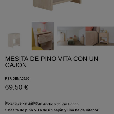
MESITA DE PINO VITA CON UN
CAJÓN
REF
DEMA05.99
69,50 €
Impuestos incluidos
• Medidas: 50 Alto × 40 Ancho × 25 cm Fondo
•
Mesita de pino VITA de un cajón y una balda inferior