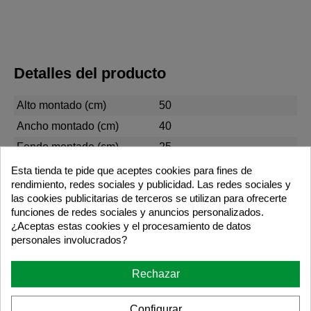
Detalles del producto
Alto montado (cm)
50
Ancho montado (cm)
40
Fondo montado (cm)
25
Largo Packing (cm)
49
Esta tienda te pide que aceptes cookies para fines de
rendimiento, redes sociales y publicidad. Las redes sociales y
Ancho Packing (cm)
27,2
las cookies publicitarias de terceros se utilizan para ofrecerte
Alto Packing (cm)
13,6
funciones de redes sociales y anuncios personalizados.
¿Aceptas estas cookies y el procesamiento de datos
Peso (kg)
6
personales involucrados?
Garantía años
5
Requiere montaje
SI
Rechazar
MADERA NATURAL SIN
Acabado
BARNIZAR
Configurar