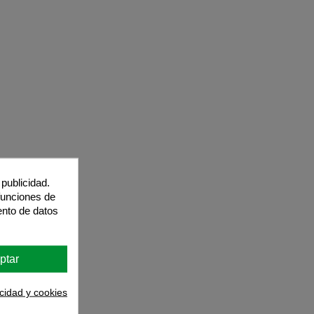
o y garantía
publicidad.
 funciones de
je
ento de datos
ptar
acidad y cookies