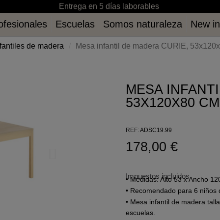
Entrega en 5 días laborables
ofesionales
Escuelas
Somos naturaleza
New i
ofesionales
Escuelas
Somos naturaleza
New i
nfantiles de madera
Mesa infantil de madera CURIE, 53x120x8
MESA INFANTI
53X120X80 CM 
REF
ADSC19.99
178,00 €
Impuestos incluidos
• Medidas: Alto 53 x Ancho 1
• Recomendado para 6 niños de
• Mesa infantil de madera talla
escuelas.