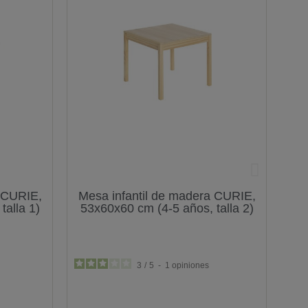
a CURIE,
Mesa infantil de madera CURIE,
E
talla 1)
53x60x60 cm (4-5 años, talla 2)
3
/
5
-
1
opiniones