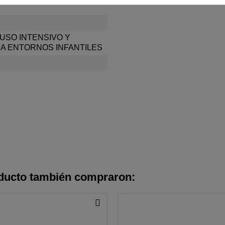
USO INTENSIVO Y
A ENTORNOS INFANTILES
oducto también compraron: