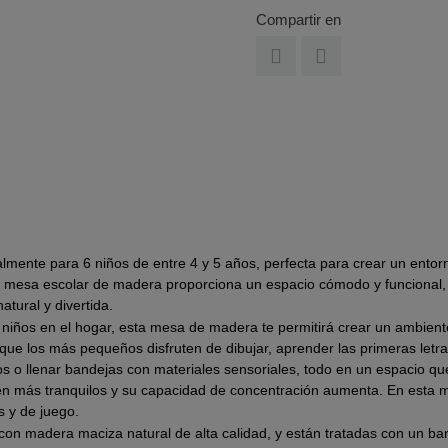
Compartir en
almente para 6 niños de entre 4 y 5 años, perfecta para crear un ento
 mesa escolar de madera proporciona un espacio cómodo y funcional, i
tural y divertida.
os niños en el hogar, esta mesa de madera te permitirá crear un ambie
ara que los más pequeños disfruten de dibujar, aprender las primeras le
os o llenar bandejas con materiales sensoriales, todo en un espacio que
en más tranquilos y su capacidad de concentración aumenta. En esta m
s y de juego.
 con madera maciza natural de alta calidad, y están tratadas con un bar