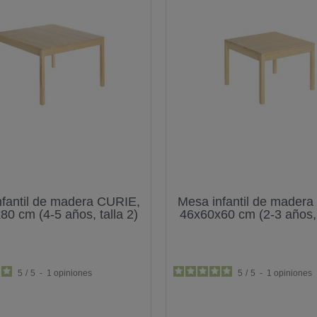
fantil de madera CURIE,
Mesa infantil de mader
0 cm (4-5 años, talla 2)
46x60x60 cm (2-3 años, 
5
/
5
-
1
opiniones
5
/
5
-
1
opiniones