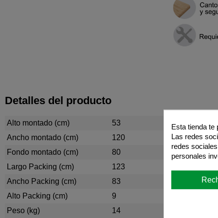
Detalles del producto
Alto montado (cm)
53
Esta tienda te
Las redes socia
Ancho montado (cm)
120
redes sociales
Fondo montado (cm)
80
personales in
Largo Packing (cm)
123
Rec
Ancho Packing (cm)
83
Alto Packing (cm)
9
Peso (kg)
14