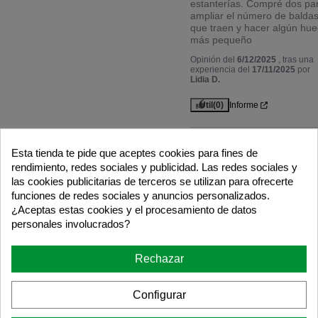
estanterías. Compré dos par
ampliar el número de baldas
que traen y hacer algún hue
más pequeño
Opinión del
6/12/2025
, tras una
experiencia del
17/11/2025
por
Lidia D.
Útil
(0)
Informe
5
/
Esta tienda te pide que aceptes cookies para fines de
rendimiento, redes sociales y publicidad. Las redes sociales y
Opinión verificada
las cookies publicitarias de terceros se utilizan para ofrecerte
Buena relación calidad/prec
funciones de redes sociales y anuncios personalizados.
¿Aceptas estas cookies y el procesamiento de datos
Opinión del
20/4/2025
, tras una
experiencia del
27/3/2025
por
personales involucrados?
AMAIA A.
Útil
(0)
Informe
Rechazar
Respuesta de
Configurar
astideco.com