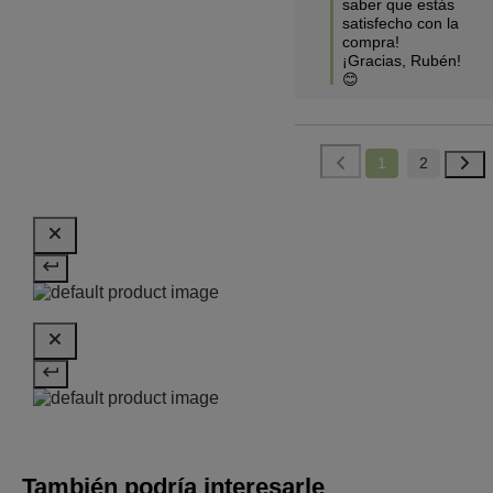
saber que estás 
satisfecho con la 
compra!
¡Gracias, Rubén! 
😊
1
2
También podría interesarle