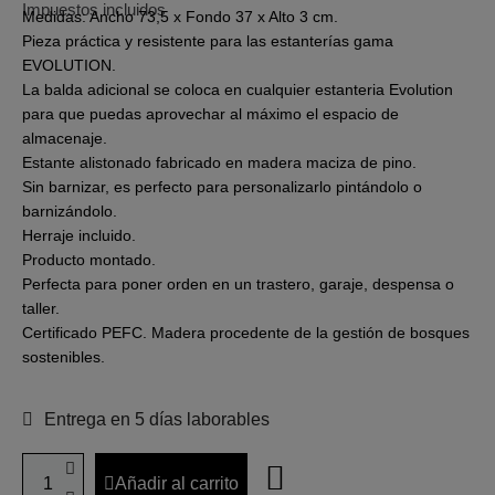
Impuestos incluidos
Medidas: Ancho 73,5 x Fondo 37 x Alto 3 cm.
Pieza práctica y resistente para las estanterías gama
EVOLUTION.
La balda adicional se coloca en cualquier estanteria Evolution
para que puedas aprovechar al máximo el espacio de
almacenaje.
Estante alistonado fabricado en madera maciza de pino.
Sin barnizar, es perfecto para personalizarlo pintándolo o
barnizándolo.
Herraje incluido.
Producto montado.
Perfecta para poner orden en un trastero, garaje, despensa o
taller.
Certificado PEFC. Madera procedente de la gestión de bosques
sostenibles.
Entrega en 5 días laborables
Añadir al carrito