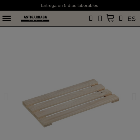
Envíos gratis a partir de 50€ (España) y 75€ (Portugal)
Entrega en 5 días laborables
ES