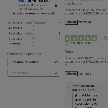
bien fijadas
Basado en
8
opiniones
sometidas a control
Opinión del
23/3/2026
, tras una
Ver todas las reseñas de este sitio
experiencia del
28/2/2026
por
K.
Útil
(0)
Informe
5
estrellas
6
4
estrellas
0
3
estrellas
2
5
/
2
estrellas
0
Opinión verificada
1
estrella
0
Robusta
Ordenar las opiniones
Opinión del
11/3/2026
, tras una
experiencia del
17/2/2026
por
So
A.
Útil
(0)
Informe
Respuesta de
astideco.com
¡Hola! Muchas 
gracias por tu 
valoración y tu 
comentario 