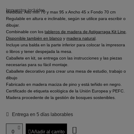
Impuestos incluidos
Medidas: Alto min 70 y max 95 x Ancho 45 x Fondo 70 cm
Regulable en altura e inclinable, según se utilice para escribir o
dibujar.
Combinable con los
tableros de madera de Astigarraga Kit Line
.
Disponible también en blanco
y
madera natural
.
Incluye una balda en la parte inferior para colocar la impresora
o libros y tener despejada la mesa.
Caballete en kit, se entrega con las instrucciones y las piezas
necesarias para su fácil montaje.
Caballete decorativo para crear una mesa de estudio, trabajo o
dibujo
Fabricado en madera maciza de pino y está teñido en negro.
Certificado de etiqueta ecológica de la Unión Europea y PEFC.
Madera procedente de la gestión de bosques sostenibles.
Entrega en 5 días laborables
Añadir al carrito