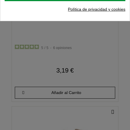
Política de privacidad y cookies
Pack de dos piezas de unión para
botelleros de madera Rioja
5
/
5
-
6
opiniones
3,19 €
Añadir al Carrito