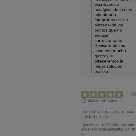
escríbanos a 
hola@astideco.com 
adjuntando  
fotografías de las 
piezas y de los 
puntos que no 
encajan 
correctamente. 
Revisaremos su 
caso con mucho 
gusto y le 
ofreceremos la 
mejor solución 
posible.
5
/
Opinión verificada
Excelente servicio y relación 
calidad precio.
Opinión del
18/6/2026
, tras una
experiencia del
26/5/2026
por
An
L.