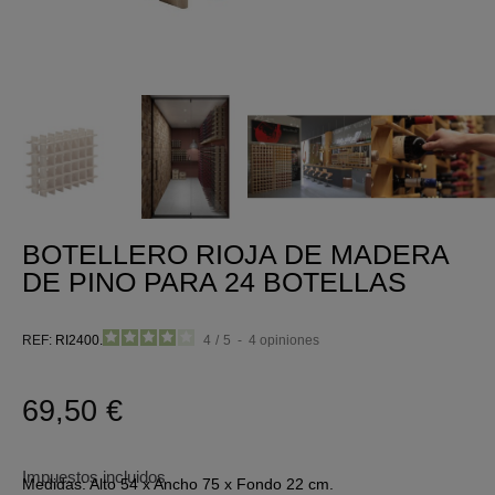
BOTELLERO RIOJA DE MADERA
DE PINO PARA 24 BOTELLAS
4
/
5
-
4
opiniones
REF
RI2400.99
69,50 €
Impuestos incluidos
Medidas: Alto 54 x Ancho 75 x Fondo 22 cm.