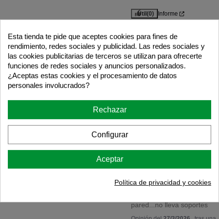
Útil
(0)
Informe
Esta tienda te pide que aceptes cookies para fines de
Respuesta de
rendimiento, redes sociales y publicidad. Las redes sociales y
astideco.com
las cookies publicitarias de terceros se utilizan para ofrecerte
Muchas gracias, 
funciones de redes sociales y anuncios personalizados.
Antonio, por tu 
valoración. Nos 
¿Aceptas estas cookies y el procesamiento de datos
alegra saber que 
personales involucrados?
has quedado 
satisfecho. ¡Gracias 
por confiar en 
Rechazar
nosotros y 
esperamos volver a 
atenderte pronto! 😊
Configurar
Aceptar
5
/
Opinión verificada
Política de privacidad y cookies
si quieres colgarlo en la 
pared...no lleva soportes
Opinión del
27/3/2026
, tras una