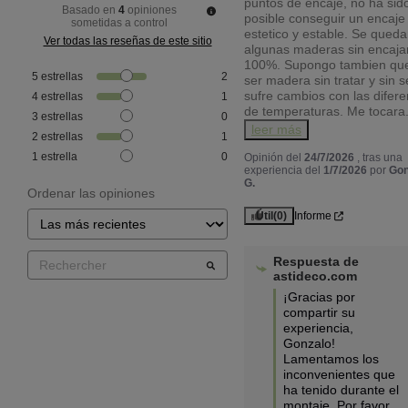
puntos de encaje, no ha sido
Basado en
4
opiniones
posible conseguir un encaje 
sometidas a control
estetico y estable. Se queda
Ver todas las reseñas de este sitio
algunas maderas sin encajar
100%. Supongo tambien que 
5
estrellas
2
ser madera sin tratar y sin se
sufre cambios con las diferen
4
estrellas
1
de temperaturas. Me tocara
3
estrellas
0
leer más
2
estrellas
1
1
estrella
0
Opinión del
24/7/2026
, tras una
experiencia del
1/7/2026
por
Gon
G.
Ordenar las opiniones
Útil
(0)
Informe
Respuesta de
astideco.com
¡Gracias por 
compartir su 
experiencia, 
Gonzalo! 
Lamentamos los 
inconvenientes que 
ha tenido durante el 
montaje. Por favor, 