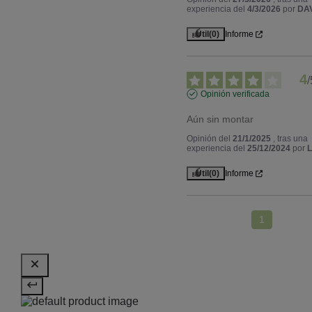
experiencia del
4/3/2026
por
DAV
Útil
(0)
Informe
4
/
Opinión verificada
Aún sin montar
Opinión del
21/1/2025
, tras una
experiencia del
25/12/2024
por
L
Útil
(0)
Informe
1