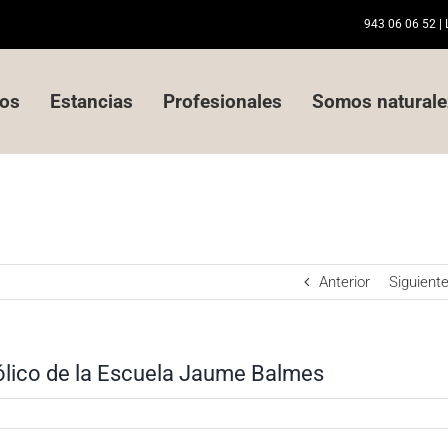
943 06 06 52
| 
tos
Estancias
Profesionales
Somos naturale
Anterior
Siguient
mbólico de la Escuela Jaume Balmes