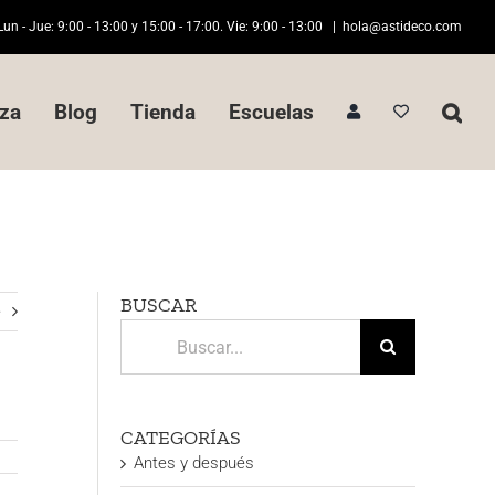
Lun - Jue: 9:00 - 13:00 y 15:00 - 17:00. Vie: 9:00 - 13:00
|
hola@astideco.com
za
Blog
Tienda
Escuelas
BUSCAR
e
Buscar:
CATEGORÍAS
Antes y después