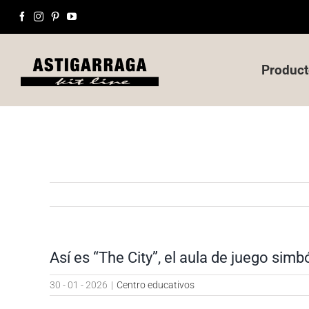
Saltar
Facebook
Instagram
Pinterest
YouTube
al
contenido
Produc
Así es “The City”, el aula de juego si
30 - 01 - 2026
|
Centro educativos